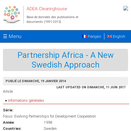
Aller au contenu principal
ADEA Clearinghouse
Base de données des publications et
documents (1991-2013)
☰ Menu
Français
English
Partnership Africa - A New
Swedish Approach
PUBLIÉ LE DIMANCHE, 19 JANVIER 2014
LAST UPDATED ON DIMANCHE, 11 JUIN 2017
Article
Masquer
Informations générales
Série:
Focus: Evolving Partnerships for Development Cooperation
Année:
1998
Countries:
Sweden