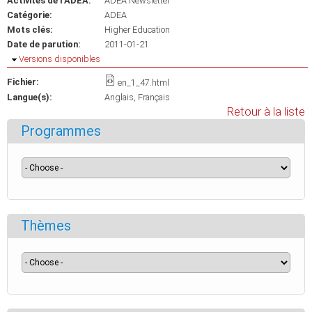
Activités de l'ADEA:
ADEA Newsletter
Catégorie:
ADEA
Mots clés:
Higher Education
Date de parution:
2011-01-21
Masquer
Versions disponibles
Fichier:
en_1_47.html
Langue(s):
Anglais
Français
Retour à la liste
Programmes
Thèmes