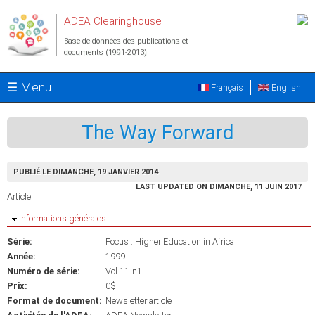
Aller au contenu principal
ADEA Clearinghouse
Base de données des publications et
documents (1991-2013)
☰ Menu
Français
English
The Way Forward
PUBLIÉ LE DIMANCHE, 19 JANVIER 2014
LAST UPDATED ON DIMANCHE, 11 JUIN 2017
Article
Masquer
Informations générales
Série:
Focus : Higher Education in Africa
Année:
1999
Numéro de série:
Vol 11-n1
Prix:
0$
Format de document:
Newsletter article