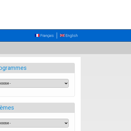
Français
English
ogrammes
èmes