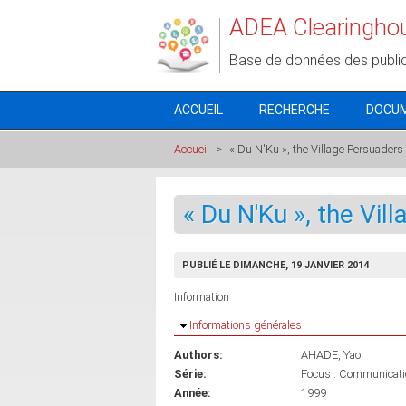
Aller au contenu principal
ADEA Clearingho
Base de données des publi
ACCUEIL
RECHERCHE
DOCU
Accueil
>
« Du N'Ku », the Village Persuaders
« Du N'Ku », the Vil
PUBLIÉ LE DIMANCHE, 19 JANVIER 2014
Information
Masquer
Informations générales
Authors:
AHADE, Yao
Série:
Focus : Communicatio
Année:
1999