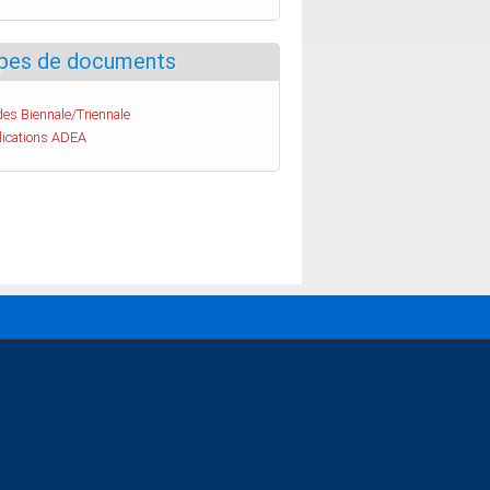
pes de documents
es Biennale/Triennale
lications ADEA