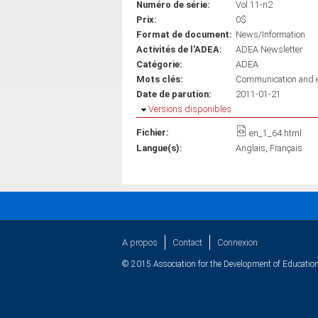
Numéro de série:
Vol 11-n2
Prix:
0$
Format de document:
News/Information
Activités de l'ADEA:
ADEA Newsletter
Catégorie:
ADEA
Mots clés:
Communication and ed
Date de parution:
2011-01-21
Masquer
Versions disponibles
Fichier:
en_1_64.html
Langue(s):
Anglais
Français
A propos
Contact
Connexion
© 2015 Association for the Development of Education