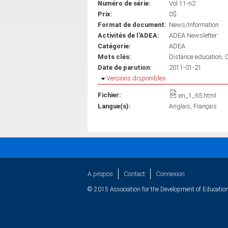
Numéro de série:
Vol 11-n2
Prix:
0$
Format de document:
News/Information
Activités de l'ADEA:
ADEA Newsletter
Catégorie:
ADEA
Mots clés:
Distance education
Date de parution:
2011-01-21
Masquer
Versions disponibles
Fichier:
en_1_65.html
Langue(s):
Anglais
Français
A propos
Contact
Connexion
© 2015 Association for the Development of Education