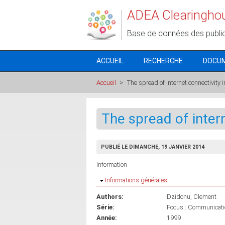
Aller au contenu principal
ADEA Clearingho
Base de données des publi
ACCUEIL
RECHERCHE
DOCU
Accueil
>
The spread of internet connectivity i
The spread of intern
PUBLIÉ LE DIMANCHE, 19 JANVIER 2014
Information
Masquer
Informations générales
Authors:
Dzidonu, Clement
Série:
Focus : Communicatio
Année:
1999