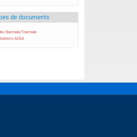
pes de documents
es Biennale/Triennale
lications ADEA