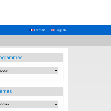
Français
English
ogrammes
èmes