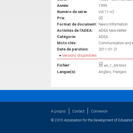
Année:
1999
Numéro de série:
Vol 11-n2
Prix:
0$
Format de document:
News/Information
Activités de l'ADEA:
ADEA Newsletter
Catégorie:
ADEA
Mots clés:
Communication and ed
Date de parution:
2011-01-21
Masquer
Versions disponibles
Fichier:
en_1_69.html
Langue(s):
Anglais
Français
A propos
Contact
Connexion
© 2015 Association for the Development of Education