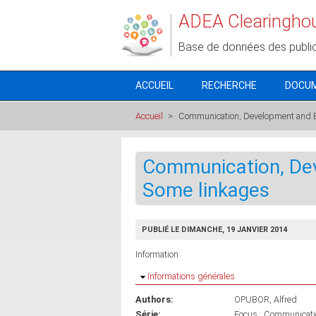
Aller au contenu principal
ADEA Clearingho
Base de données des publi
ACCUEIL
RECHERCHE
DOCU
Accueil
>
Communication, Development and E
Communication, De
Some linkages
PUBLIÉ LE DIMANCHE, 19 JANVIER 2014
Information
Masquer
Informations générales
Authors:
OPUBOR, Alfred
Série:
Focus : Communicatio