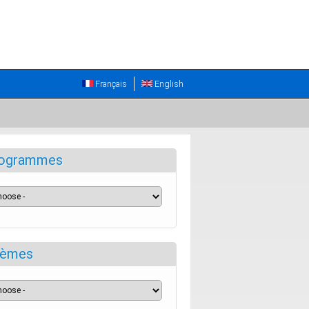
Français
English
ogrammes
èmes