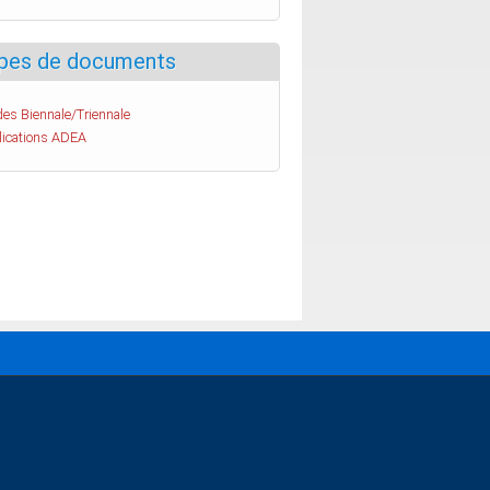
pes de documents
es Biennale/Triennale
lications ADEA