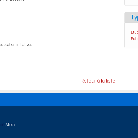
Ty
Etud
Pub
ucation initiatives
Retour à la liste
 in Africa