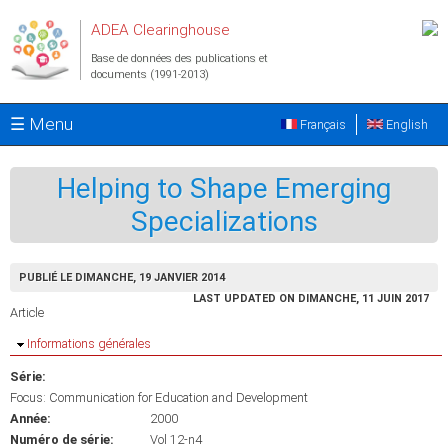
Aller au contenu principal
ADEA Clearinghouse
Base de données des publications et
documents (1991-2013)
☰ Menu
Français
English
Helping to Shape Emerging
Specializations
PUBLIÉ LE DIMANCHE, 19 JANVIER 2014
LAST UPDATED ON DIMANCHE, 11 JUIN 2017
Article
Masquer
Informations générales
Série:
Focus: Communication for Education and Development
Année:
2000
Numéro de série:
Vol 12-n4