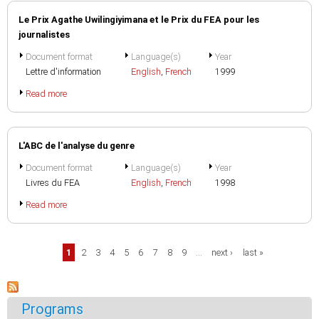
Le Prix Agathe Uwilingiyimana et le Prix du FEA pour les
journalistes
Document format
Language(s)
Year
Lettre d'information
English
,
French
1999
Read more
L'ABC de l'analyse du genre
Document format
Language(s)
Year
Livres du FEA
English
,
French
1998
Read more
Pages
1
2
3
4
5
6
7
8
9
…
next ›
last »
Programs