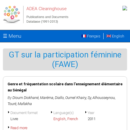
Skip to main content
ADEA Clearinghouse
Publications and Documents
Database (1991-2013)
☰ Menu
Français
English
GT sur la participation féminine
(FAWE)
Genre et fréquentation scolaire dans l'enseignement élémentaire
au Sénégal
By
Dioum Diokhané, Maréma
,
Diallo, Oumel Khairy
,
Sy, Alhousseynou
,
Touré, Mafakha
Document format
Language(s)
Year
Livre
English
,
French
2011
Read more