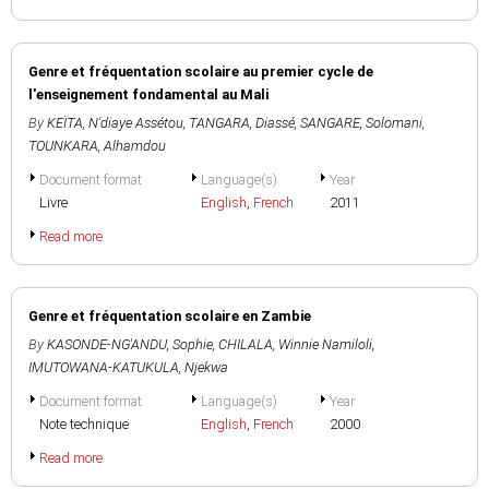
Genre et fréquentation scolaire au premier cycle de
l'enseignement fondamental au Mali
By
KEÏTA, N'diaye Assétou
,
TANGARA, Diassé
,
SANGARE, Solomani
,
TOUNKARA, Alhamdou
Document format
Language(s)
Year
Livre
English
,
French
2011
Read more
Genre et fréquentation scolaire en Zambie
By
KASONDE-NG'ANDU, Sophie
,
CHILALA, Winnie Namiloli
,
IMUTOWANA-KATUKULA, Njekwa
Document format
Language(s)
Year
Note technique
English
,
French
2000
Read more