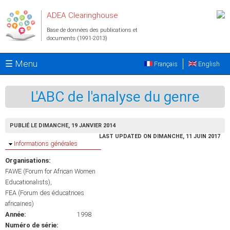
Aller au contenu principal
ADEA Clearinghouse
Base de données des publications et
documents (1991-2013)
☰ Menu
Français
English
L'ABC de l'analyse du genre
PUBLIÉ LE DIMANCHE, 19 JANVIER 2014
LAST UPDATED ON DIMANCHE, 11 JUIN 2017
Masquer
Informations générales
Organisations:
FAWE (Forum for African Women
Educationalists)
FEA (Forum des éducatrices
africaines)
Année:
1998
Numéro de série: