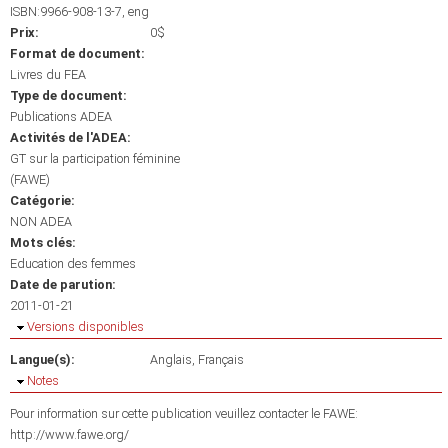
ISBN:9966-908-13-7, eng
Prix:
0$
Format de document:
Livres du FEA
Type de document:
Publications ADEA
Activités de l'ADEA:
GT sur la participation féminine
(FAWE)
Catégorie:
NON ADEA
Mots clés:
Education des femmes
Date de parution:
2011-01-21
Masquer
Versions disponibles
Langue(s):
Anglais
Français
Masquer
Notes
Pour information sur cette publication veuillez contacter le FAWE:
http://www.fawe.org/