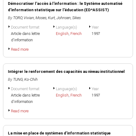
Démocratiser l'accès à l'information : le Système automatisé
d'information statistique sur l'éducation (ED*ASSIST)
By
TORO, Vivian
,
Moses, Kurt
,
Johnsen, Sikes
Document format
Language(s)
Year
Article dans lettre
English
,
French
1997
d'information
Read more
Intégrer le renforcement des capacités au niveau institutionnel
By
TUNG, Ko-Chih
Document format
Language(s)
Year
Article dans lettre
English
,
French
1997
d'information
Read more
La mise en place de systèmes d'information statistique