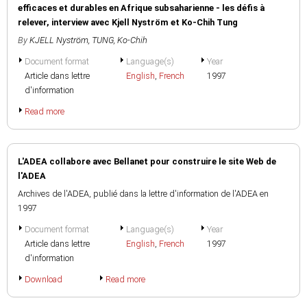
efficaces et durables en Afrique subsaharienne - les défis à
relever, interview avec Kjell Nyström et Ko-Chih Tung
By
KJELL Nyström
,
TUNG, Ko-Chih
Document format
Language(s)
Year
Article dans lettre
English
,
French
1997
d'information
Read more
L'ADEA collabore avec Bellanet pour construire le site Web de
l'ADEA
Archives de l'ADEA, publié dans la lettre d'information de l'ADEA en
1997
Document format
Language(s)
Year
Article dans lettre
English
,
French
1997
d'information
Download
Read more