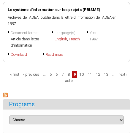
Le système d'information sur les projets (PRISME)
Archives de l'ADEA, publié dans la lettre d'information de l'ADEA en
1997
Document format
Language(s)
Year
Article dans lettre
English
,
French
1997
d'information
Download
Read more
Pages
« first
‹ previous
…
5
6
7
8
9
10
11
12
13
…
next ›
last »
Programs