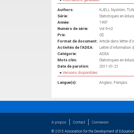
Authors:
KJELL Nyström
TUN
Série:
Statistiques en éduca
Année:
1997
Numéro de série:
Vol 9-n2
Prix:
0$
Format de document:
Article dans lettre d'
Activités de l'ADEA:
Lettre d'information 
Catégorie:
ADEA
Mots clés:
Statistiques en éduca
Date de parution:
2011-01-21
Masquer
Versions disponibles
Langue(s):
Anglais
Français
A propos
Contact
Connexion
© 2015 Association for the Development of Education