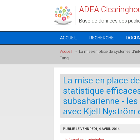
Aller au contenu principal
ADEA Clearingho
Base de données des publi
ACCUEIL
RECHERCHE
DOCU
Accueil
>
La mise en place de systèmes d'infor
Tung
La mise en place de
statistique efficace
subsaharienne - les 
avec Kjell Nyström 
PUBLIÉ LE VENDREDI, 4 AVRIL 2014
Masquer
Informations générales