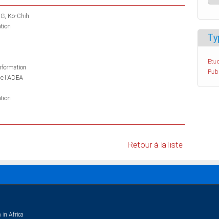
G, Ko-Chih
tion
Ty
Etud
information
Pub
de l'ADEA
tion
Retour à la liste
 in Africa