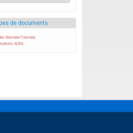
pes de documents
es Biennale/Triennale
lications ADEA