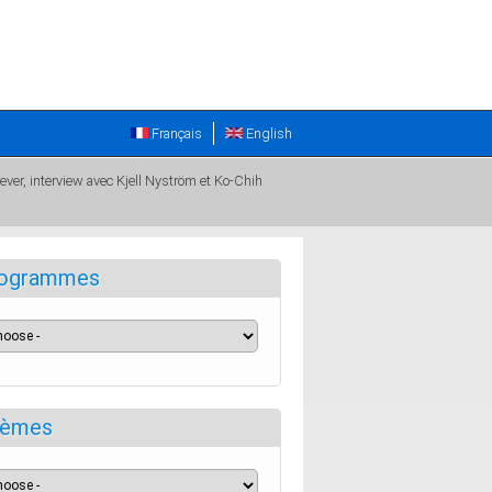
Français
English
ever, interview avec Kjell Nyström et Ko-Chih
ogrammes
èmes