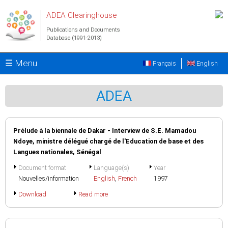
Skip to main content
ADEA Clearinghouse
Publications and Documents
Database (1991-2013)
☰ Menu
Français
English
ADEA
Prélude à la biennale de Dakar - Interview de S.E. Mamadou
Ndoye, ministre délégué chargé de l'Education de base et des
Langues nationales, Sénégal
Document format
Language(s)
Year
Nouvelles/information
English
,
French
1997
Download
Read more