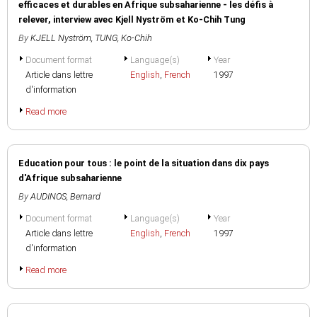
efficaces et durables en Afrique subsaharienne - les défis à
relever, interview avec Kjell Nyström et Ko-Chih Tung
By
KJELL Nyström
,
TUNG, Ko-Chih
Document format
Language(s)
Year
Article dans lettre
English
,
French
1997
d'information
Read more
Education pour tous : le point de la situation dans dix pays
d'Afrique subsaharienne
By
AUDINOS, Bernard
Document format
Language(s)
Year
Article dans lettre
English
,
French
1997
d'information
Read more