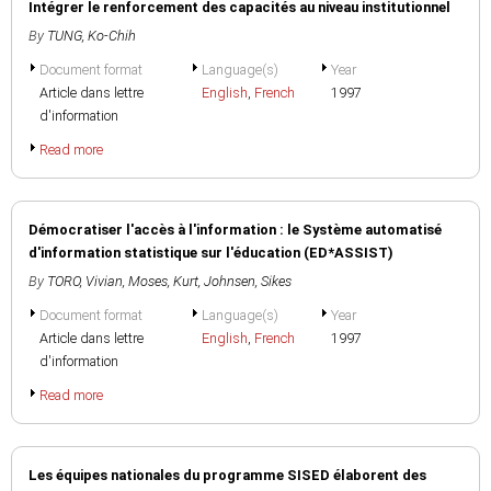
Intégrer le renforcement des capacités au niveau institutionnel
By
TUNG, Ko-Chih
Document format
Language(s)
Year
Article dans lettre
English
,
French
1997
d'information
Read more
Démocratiser l'accès à l'information : le Système automatisé
d'information statistique sur l'éducation (ED*ASSIST)
By
TORO, Vivian
,
Moses, Kurt
,
Johnsen, Sikes
Document format
Language(s)
Year
Article dans lettre
English
,
French
1997
d'information
Read more
Les équipes nationales du programme SISED élaborent des