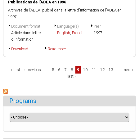
Publications de l'ADEA en 1996
Archives de l'ADEA, publié dans la lettre d'information de l'ADEA en
1997
Document format
Language(s)
Year
Article dans lettre
English
,
French
1997
d'information
Download
Read more
Pages
« first
‹ previous
…
5
6
7
8
9
10
11
12
13
…
next ›
last »
Programs