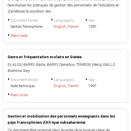
faire évoluer les pratiques de gestion des personnels de l'éducation et
d'améliorer la condition des...
Document format
Language(s)
Year
Section francophone
English
,
French
1997
Read more
Genre et fréquentation scolaire en Guinée
By
ALIOU BARRY, Alpha
,
BARRY, Djenabou
,
TEMBON, Mercy
,
DIALLO,
Ibrahima Sory
Document format
Language(s)
Year
Note technique
English
,
French
1997
Read more
Gestion et mobilisation des personnels enseignants dans les
pays francophones d'Afrique subsaharienne
Ce document était organisé dans le cadre de la mise en place de