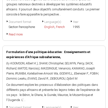
groupes nationaux destinés à développer les systèmes éducatifs
africains. Il poursuit deux objectifs simultanément conduits. Le premier
consiste à faire apparaître la perspective...
Document format
Language(s)
Year
Section francophone
English
,
French
1995
Read more
Formulation d'une politique éducative : Enseignements et
expériences d'Afrique subsaharienne,
By
KOOMSON, Albert K.)
,
SHAW, Christopher
,
SELWYN, Percy
,
SACK,
Richard
,
MATOS, Narciso)
,
MASSINGUE, Venancio
,
KAMANO, Joseph
Pierre
,
IRUMBA, Katebalirwe Amooti Wa
,
GODWYLL, Ebenezer F.
,
FOBIH,
Dominic Lwaku
,
EVANS, David R.
,
DEBOUROU, Djibril M.
Ce document explore les processus d'élaboration des politiques dans
différents pays africains et présente les leçons tirées de l'expérience de
six pays : le Bénin, le Ghana, la Guinée, Maurice, le Mozambique et
l'Ouganda. L'...
Document format
Language(s)
Year