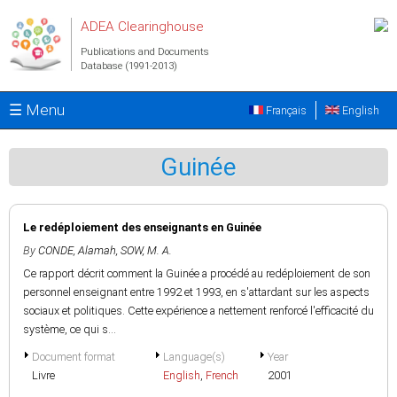
Skip to main content
ADEA Clearinghouse
Publications and Documents
Database (1991-2013)
☰ Menu
Français
English
Guinée
Le redéploiement des enseignants en Guinée
By
CONDE, Alamah
,
SOW, M. A.
Ce rapport décrit comment la Guinée a procédé au redéploiement de son
personnel enseignant entre 1992 et 1993, en s'attardant sur les aspects
sociaux et politiques. Cette expérience a nettement renforcé l'efficacité du
système, ce qui s...
Document format
Language(s)
Year
Livre
English
,
French
2001