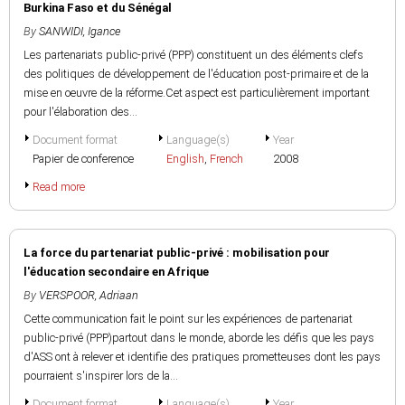
Burkina Faso et du Sénégal
By
SANWIDI, Igance
Les partenariats public-privé (PPP) constituent un des éléments clefs
des politiques de développement de l'éducation post-primaire et de la
mise en oeuvre de la réforme.Cet aspect est particulièrement important
pour l'élaboration des...
Document format
Language(s)
Year
Papier de conference
English
,
French
2008
Read more
La force du partenariat public-privé : mobilisation pour
l'éducation secondaire en Afrique
By
VERSPOOR, Adriaan
Cette communication fait le point sur les expériences de partenariat
public-privé (PPP)partout dans le monde, aborde les défis que les pays
d'ASS ont à relever et identifie des pratiques prometteuses dont les pays
pourraient s'inspirer lors de la...
Document format
Language(s)
Year