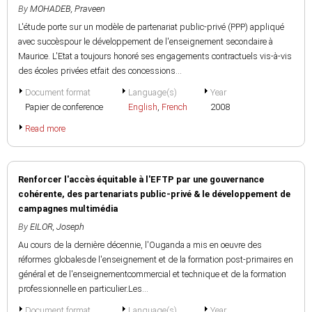
By
MOHADEB, Praveen
L'étude porte sur un modèle de partenariat public-privé (PPP) appliqué
avec succèspour le développement de l'enseignement secondaire à
Maurice. L'Etat a toujours honoré ses engagements contractuels vis-à-vis
des écoles privées etfait des concessions...
Document format
Language(s)
Year
Papier de conference
English
,
French
2008
Read more
Renforcer l'accès équitable à l'EFTP par une gouvernance
cohérente, des partenariats public-privé & le développement de
campagnes multimédia
By
EILOR, Joseph
Au cours de la dernière décennie, l'Ouganda a mis en oeuvre des
réformes globalesde l'enseignement et de la formation post-primaires en
général et de l'enseignementcommercial et technique et de la formation
professionnelle en particulier.Les...
Document format
Language(s)
Year