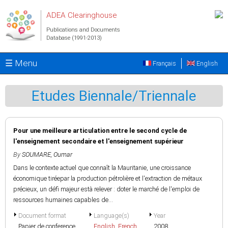
Skip to main content
ADEA Clearinghouse
Publications and Documents
Database (1991-2013)
☰ Menu
Français
English
Etudes Biennale/Triennale
Pour une meilleure articulation entre le second cycle de
l'enseignement secondaire et l'enseignement supérieur
By
SOUMARE, Oumar
Dans le contexte actuel que connaît la Mauritanie, une croissance
économique tiréepar la production pétrolière et l'extraction de métaux
précieux, un défi majeur està relever : doter le marché de l'emploi de
ressources humaines capables de...
Document format
Language(s)
Year
Papier de conference
English
,
French
2008