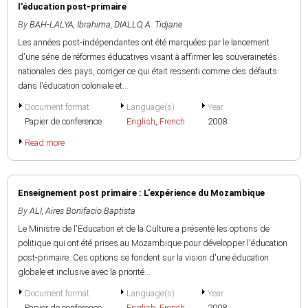
l'éducation post-primaire
By
BAH-LALYA, Ibrahima
,
DIALLO, A. Tidjane
Les années post-indépendantes ont été marquées par le lancement
d'une série de réformes éducatives visant à affirmer les souverainetés
nationales des pays, corriger ce qui était ressenti comme des défauts
dans l'éducation coloniale et...
Document format
Language(s)
Year
Papier de conference
English
,
French
2008
Read more
Enseignement post primaire : L'expérience du Mozambique
By
ALI, Aires Bonifacio Baptista
Le Ministre de l'Education et de la Culture a présenté les options de
politique qui ont été prises au Mozambique pour développer l'éducation
post-primaire. Ces options se fondent sur la vision d'une éducation
globale et inclusive avec la priorité...
Document format
Language(s)
Year
Papier de conference
English
,
French
2008