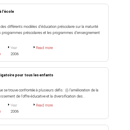
 l'école
es différents modèles d'éducation préscolaire sur la maturité
tre les programmes préscolaires et les programmes d'enseignement
Year
Read more
h
2006
igatoire pour tous les enfants
e se trouve confrontée à plusieurs défis : (i) l'amélioration de la
gissement de l'offre éducative et la diversification des...
Year
Read more
h
2006