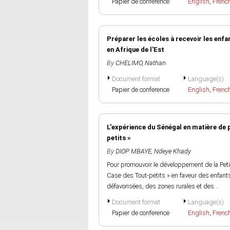
Papier de conference
English
,
Frenc
Préparer les écoles à recevoir les enf
en Afrique de l'Est
By
CHELIMO, Nathan
Document format
Language(s)
Papier de conference
English
,
Frenc
L'expérience du Sénégal en matière de p
petits »
By
DIOP MBAYE, Ndeye Khady
Pour promouvoir le développement de la Pet
Case des Tout-petits » en faveur des enfant
défavorisées, des zones rurales et des...
Document format
Language(s)
Papier de conference
English
,
Frenc