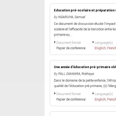
Education pré-scolaire et préparation à
By
NGARUIYA, Samuel
Ce document de discussion étudie l'impact d
scolaire et l'efficacité de la transition en
primaire au...
Document format
Language(s)
Papier de conference
English
,
Frenc
Une année d'éducation pré-primaire obl
By
FALL DIAWARA, Rokhaya
Dans le domaine de la petite enfance, l'Afriqu
qualité de l'éducation pré primaire, (ii) l'élar
Document format
Language(s)
Papier de conference
English
,
Frenc