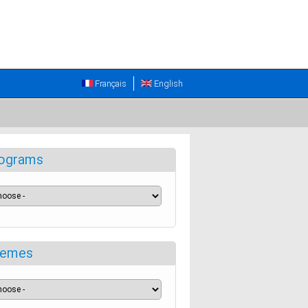
Français
English
ograms
emes