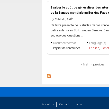
Evaluer le coût de généraliser des inte
de la Banque mondiale au Burkina Faso 
By
MINGAT, Alain
Ce texte présente deux études de cas conce
petite enfance au Burkina et en Gambie. Dans 
soulève des questions...
Document format
Language(s)
Papier de conference
English
,
Frenc
Pages
« first
‹ previous
About us
Contact
Login