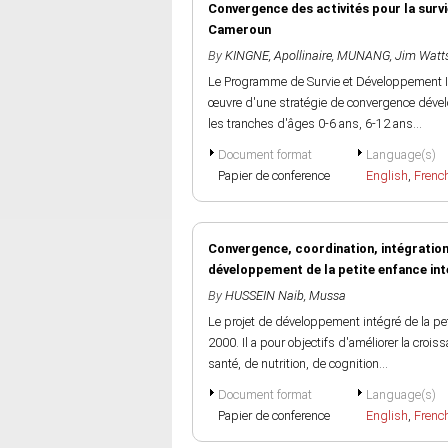
Convergence des activités pour la survi
Cameroun
By
KINGNE, Apollinaire
,
MUNANG, Jim Watt
Le Programme de Survie et Développement I
œuvre d'une stratégie de convergence déve
les tranches d'âges 0-6 ans, 6-12 ans...
Document format
Language(s)
Papier de conference
English
,
Frenc
Convergence, coordination, intégration
développement de la petite enfance int
By
HUSSEIN Naib, Mussa
Le projet de développement intégré de la pe
2000. Il a pour objectifs d'améliorer la cro
santé, de nutrition, de cognition...
Document format
Language(s)
Papier de conference
English
,
Frenc