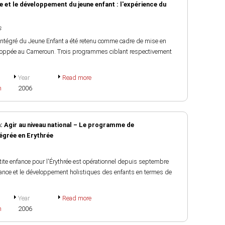
e et le développement du jeune enfant : l'expérience du
s
ntégré du Jeune Enfant a été retenu comme cadre de mise en
loppée au Cameroun. Trois programmes ciblant respectivement
Year
Read more
h
2006
: Agir au niveau national – Le programme de
égrée en Erythrée
tite enfance pour l'Érythrée est opérationnel depuis septembre
issance et le développement holistiques des enfants en termes de
Year
Read more
h
2006