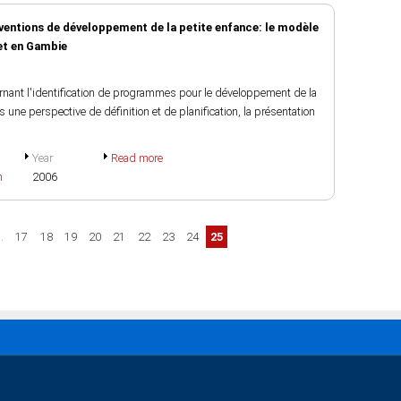
rventions de développement de la petite enfance: le modèle
et en Gambie
rnant l'identification de programmes pour le développement de la
une perspective de définition et de planification, la présentation
Year
Read more
h
2006
…
17
18
19
20
21
22
23
24
25