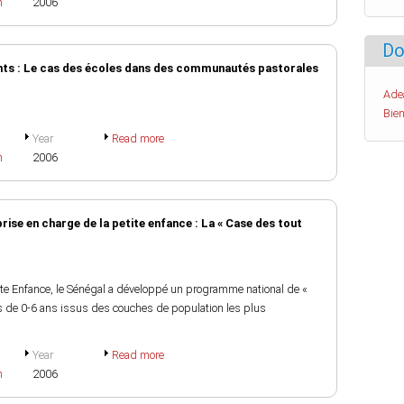
h
2006
Do
ants : Le cas des écoles dans des communautés pastorales
Ade
Bien
Year
Read more
h
2006
rise en charge de la petite enfance : La « Case des tout
ite Enfance, le Sénégal a développé un programme national de «
s de 0-6 ans issus des couches de population les plus
Year
Read more
h
2006