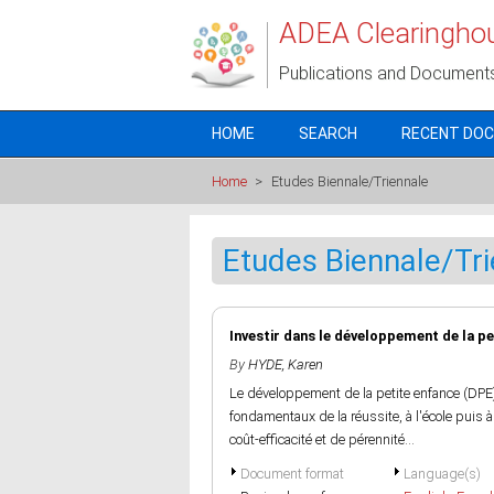
Skip to main content
ADEA Clearingho
Publications and Document
HOME
SEARCH
RECENT DO
Home
>
Etudes Biennale/Triennale
Etudes Biennale/Tr
Investir dans le développement de la p
By
HYDE, Karen
Le développement de la petite enfance (DP
fondamentaux de la réussite, à l'école puis
coût-efficacité et de pérennité...
Document format
Language(s)