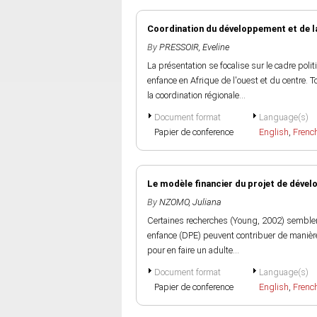
Coordination du développement et de la
By
PRESSOIR, Eveline
La présentation se focalise sur le cadre po
enfance en Afrique de l'ouest et du centre. T
la coordination régionale...
Document format
Language(s)
Papier de conference
English
,
Frenc
Le modèle financier du projet de dével
By
NZOMO, Juliana
Certaines recherches (Young, 2002) semble
enfance (DPE) peuvent contribuer de manière
pour en faire un adulte...
Document format
Language(s)
Papier de conference
English
,
Frenc