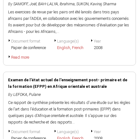
By
SAMOFF, Joël
,
BAH-LALYA, Ibrahima
,
SUKON, Kaviraj Sharma
Les exercices de revue par les pairs ont été lancés dans trois pays
africains par l'ADEA, en collaboration avec les gouvernements concernés.
Ils avaient pour but de développer des mécanismes d'évaluation par les
Africains - pour les Africains,...
Document format
Language(s)
Year
Papier de conference
English
,
French
2008
Read more
Examen de l'état actuel de l'enseignement post- primaire et de
la formation (EFPP) en Afrique orientale et australe
By
LEFOKA, Pulane
Ce rapport de synthèse présente les résultats d'une étude sur les règles
de l'art dans l'éducation et la formation post-primaires (EFPP) dans
quelques pays d'Afrique orientale et australe. Il s'appuie sur des
rapports de recherche et des rapports...
Document format
Language(s)
Year
Papier de conference
English
,
French
2008