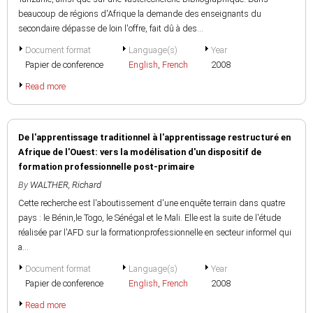
beaucoup de régions d'Afrique la demande des enseignants du
secondaire dépasse de loin l'offre, fait dû à des...
Document format
Language(s)
Year
Papier de conference
English
,
French
2008
Read more
De l'apprentissage traditionnel à l'apprentissage restructuré en
Afrique de l'Ouest: vers la modélisation d'un dispositif de
formation professionnelle post-primaire
By
WALTHER, Richard
Cette recherche est l'aboutissement d'une enquête terrain dans quatre
pays : le Bénin,le Togo, le Sénégal et le Mali. Elle est la suite de l'étude
réalisée par l'AFD sur la formationprofessionnelle en secteur informel qui
a...
Document format
Language(s)
Year
Papier de conference
English
,
French
2008
Read more