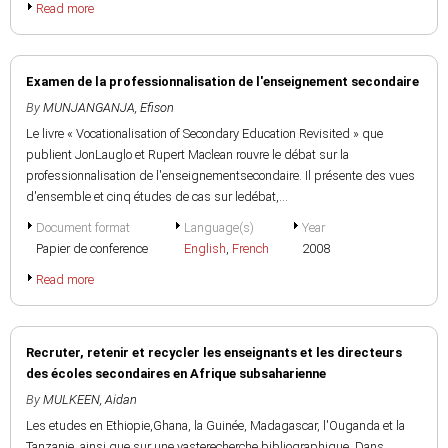
Read more
Examen de la professionnalisation de l'enseignement secondaire
By
MUNJANGANJA, Efison
Le livre « Vocationalisation of Secondary Education Revisited » que
publient JonLauglo et Rupert Maclean rouvre le débat sur la
professionnalisation de l'enseignementsecondaire. Il présente des vues
d'ensemble et cinq études de cas sur ledébat,...
Document format
Language(s)
Year
Papier de conference
English
,
French
2008
Read more
Recruter, retenir et recycler les enseignants et les directeurs
des écoles secondaires en Afrique subsaharienne
By
MULKEEN, Aidan
Les etudes en Ethiopie,Ghana, la Guinée, Madagascar, l'Ouganda et la
Tanzanie, ainsi que sur une vasterecherche bibliographique. Dans