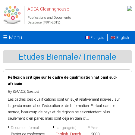
Skip to main content
ADEA Clearinghouse
Publications and Documents
Database (1991-2013)
☰ Menu
Français
English
Etudes Biennale/Triennale
Réflexion critique sur le cadre de qualification national sud-
africain
By
ISAACS, Samuel
Les cadres des qualifications sont un sujet relativement nouveau sur
l'agenda mondial de l'éducation et de la formation. Partout dans le
monde, beaucoup de pays et de régions ne se contentent plus
seulement d'en parler, mais sont déjà en train d'...
Document format
Language(s)
Year
Papier de conference
English
,
French
2008