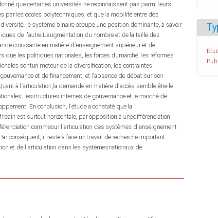
donné que certaines universités ne reconnaissent pas parmi leurs
es par les écoles polytechniques, et que la mobilité entre des
la diversité, le système binaire occupe une position dominante, à savoir
Ty
niques de l'autre.L'augmentation du nombre et de la taille des
emande croissante en matière d'enseignement supérieur et de
Etud
lors que les politiques nationales, les forces dumarché, les réformes
Pub
régionales sontun moteur de la diversification, les contraintes
 gouvernance et de financement, et l'absence de débat sur son
uant à l'articulation,la demande en matière d'accès semble être le
ationales, lesstructures internes de gouvernance et le marché de
loppement. En conclusion, l'étude a constaté que la
icain est surtout horizontale, par opposition à unedifférenciation
différenciation commesur l'articulation des systèmes d'enseignement
ar conséquent, il reste à faire un travail de recherche important
tion et de l'articulation dans les systèmesnationaux de