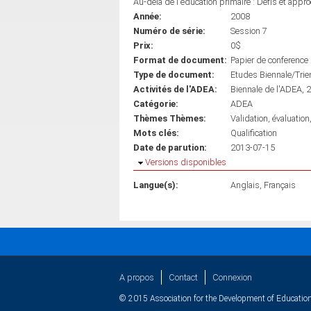
Au-delà de l'éducation primaire : Défis et app
Année:
2008
Numéro de série:
Session 7
Prix:
0$
Format de document:
Papier de conference
Type de document:
Etudes Biennale/Trie
Activités de l'ADEA:
Biennale de l'ADEA, 
Catégorie:
ADEA
Thèmes Thèmes:
Validation, évaluation
Mots clés:
Qualification
Date de parution:
2013-07-15
Masquer
Versions disponibles
Langue(s):
Anglais
Français
A propos
Contact
Connexion
© 2015 Association for the Development of Education