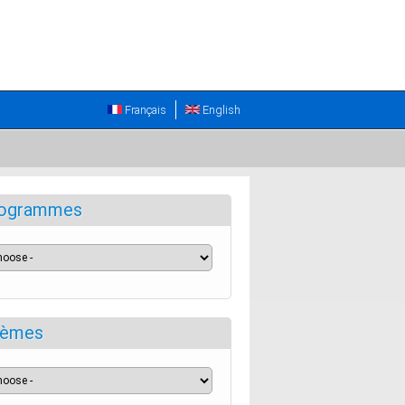
Français
English
ogrammes
èmes