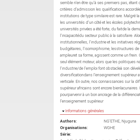
semble n'en être qu'à ses premiers pas, étant 
critères d'admission les qualifications accordé
institutions de type similaire est rare. Malgré 
les universités d'un côté et les écoles polytech
universités privées a été forte, du faitde la d
l'incapacitédu secteur public à la satisfaire. A
institutionnelles, l'industrie et les initiatives 
budgétaires, l'isomorphisme, lesstructures de
ampleuret sa forme, agissent comme un frein. Q
seul élément moteur, alors que les politiques n
l'industrie/de l'emploi font obstacleà son déve
diversificationdans l'enseignement supérieur afr
verticale. En outre, nos connaissances sur la 
supérieur africains sont encore bienlacunaires. P
pourparvenir à un bon ancrage de la différencia
l'enseignement supérieur
Masquer
Informations générales
Authors:
NG'ETHE, Njuguna
Organisations:
WGHE
Série: