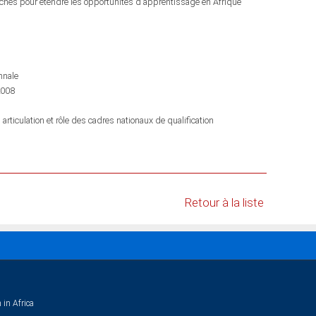
roches pour étendre les opportunités d'apprentissage en Afrique
nnale
2008
, articulation et rôle des cadres nationaux de qualification
Retour à la liste
 in Africa