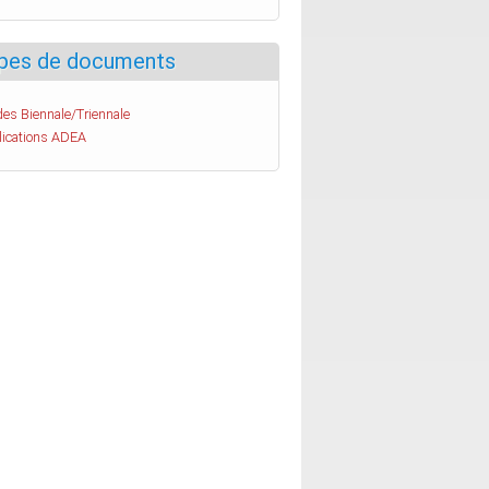
pes de documents
es Biennale/Triennale
lications ADEA