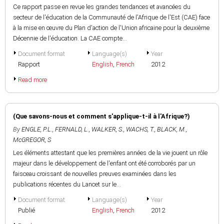
Ce rapport passe en revue les grandes tendances et avancées du
secteur de l'éducation de la Communauté de l'Afrique de l'Est (CAE) face
à la mise en œuvre du Plan d'action de l'Union africaine pour la deuxième
Décennie de l'éducation. La CAE compte...
Document format
Language(s)
Year
Rapport
English
,
French
2012
Read more
(Que savons-nous et comment s'applique-t-il à l'Afrique?)
By
ENGLE, P.L.
,
FERNALD, L.
,
WALKER, S.
,
WACHS, T.
,
BLACK, M.
,
McGREGOR, S
Les éléments attestant que les premières années de la vie jouent un rôle
majeur dans le développement de l'enfant ont été corroborés par un
faisceau croissant de nouvelles preuves examinées dans les
publications récentes du Lancet sur le...
Document format
Language(s)
Year
Publié
English
,
French
2012