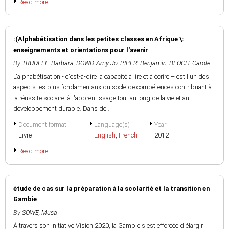
Read more
:(Alphabétisation dans les petites classes en Afrique \:
enseignements et orientations pour l'avenir
By
TRUDELL, Barbara
,
DOWD, Amy Jo
,
PIPER, Benjamin
,
BLOCH, Carole
L'alphabétisation - c'est-à-dire la capacité à lire et à écrire – est l'un des
aspects les plus fondamentaux du socle de compétences contribuant à
la réussite scolaire, à l'apprentissage tout au long de la vie et au
développement durable. Dans de...
Document format
Language(s)
Year
Livre
English
,
French
2012
Read more
étude de cas sur la préparation à la scolarité et la transition en
Gambie
By
SOWE, Musa
À travers son initiative Vision 2020, la Gambie s'est efforcée d'élargir