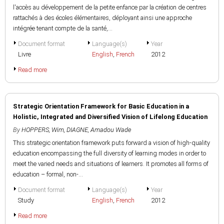
l'accès au développement de la petite enfance par la création de centres
rattachés à des écoles élémentaires, déployant ainsi une approche
intégrée tenant compte de la santé,...
Document format
Language(s)
Year
Livre
English
,
French
2012
Read more
Strategic Orientation Framework for Basic Education in a
Holistic, Integrated and Diversified Vision of Lifelong Education
By
HOPPERS, Wim
,
DIAGNE, Amadou Wade
This strategic orientation framework puts forward a vision of high-quality
education encompassing the full diversity of learning modes in order to
meet the varied needs and situations of learners. It promotes all forms of
education – formal, non-...
Document format
Language(s)
Year
Study
English
,
French
2012
Read more