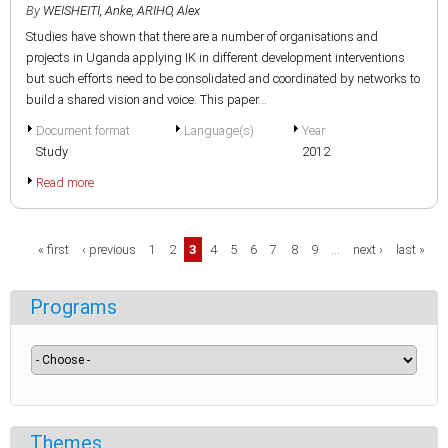
By
WEISHEITI, Anke
,
ARIHO, Alex
Studies have shown that there are a number of organisations and
projects in Uganda applying IK in different development interventions
but such efforts need to be consolidated and coordinated by networks to
build a shared vision and voice. This paper...
Document format
Language(s)
Year
Study
2012
Read more
Pages
« first
‹ previous
1
2
3
4
5
6
7
8
9
…
next ›
last »
Programs
Themes