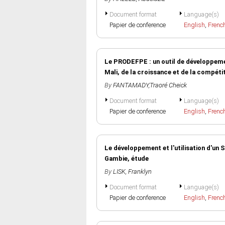
Document format
Language(s)
Papier de conference
English
,
Frenc
Le PRODEFPE : un outil de développem
Mali, de la croissance et de la compét
By
FANTAMADY,Traoré Cheick
Document format
Language(s)
Papier de conference
English
,
Frenc
Le développement et l'utilisation d'un 
Gambie, étude
By
LISK, Franklyn
Document format
Language(s)
Papier de conference
English
,
Frenc