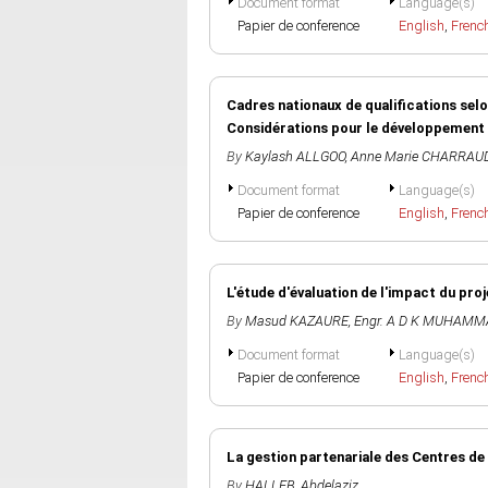
Document format
Language(s)
Papier de conference
English
,
Frenc
Cadres nationaux de qualifications selo
Considérations pour le développement
By
Kaylash ALLGOO
,
Anne Marie CHARRAU
Document format
Language(s)
Papier de conference
English
,
Frenc
L'étude d'évaluation de l'impact du pro
By
Masud KAZAURE
,
Engr. A D K MUHAM
Document format
Language(s)
Papier de conference
English
,
Frenc
La gestion partenariale des Centres de
By
HALLEB, Abdelaziz