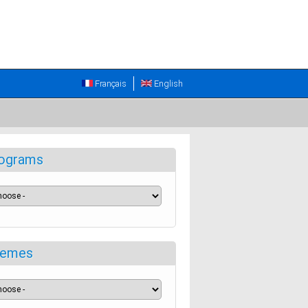
Français
English
ograms
emes