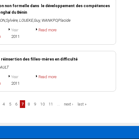
ion non formelle dans le développement des compétences
nghaï du Bénin
N,Sylvère
,
LOUEKE,Guy
,
WANKPO,Placide
Year
Read more
h
2011
 réinsertion des filles-mères en difficulté
AULT
Year
Read more
h
2011
4
5
6
7
8
9
10
11
…
next ›
last »