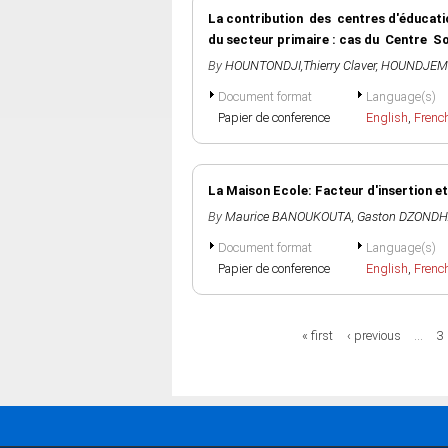
La contribution des centres d'éducat
du secteur primaire : cas du Centre So
By
HOUNTONDJI,Thierry Claver
,
HOUNDJEMO
Document format
Language(s)
Papier de conference
English
,
Frenc
La Maison Ecole: Facteur d'insertion et
By
Maurice BANOUKOUTA
,
Gaston DZONDH
Document format
Language(s)
Papier de conference
English
,
Frenc
Pages
« first
‹ previous
…
3