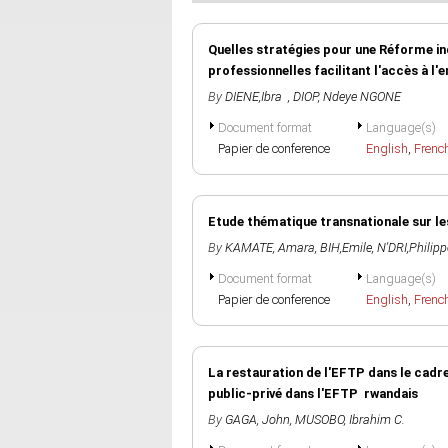
Quelles stratégies pour une Réforme 
professionnelles facilitant l'accès à l'
By
DIENE,Ibra
,
DIOP, Ndeye NGONE
Document format
Language(s)
Papier de conference
English
,
Frenc
Etude thématique transnationale sur le
By
KAMATE, Amara
,
BIH,Emile
,
N'DRI,Philipp
Document format
Language(s)
Papier de conference
English
,
Frenc
La restauration de l'EFTP dans le cadr
public-privé dans l'EFTP rwandais
By
GAGA, John
,
MUSOBO, Ibrahim C.