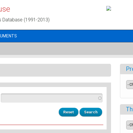
use
s Database (1991-2013)
CUMENTS
Pr
Th