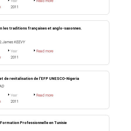
Year
Read more
h
2011
n les traditions françaises et anglo-saxonnes.
D
,
James KEEVY
Year
Read more
h
2011
jet de revitalisation de l'EFP UNESCO-Nigeria
MAD
Year
Read more
h
2011
 Formation Professionnelle en Tunisie