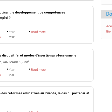
induisant le développement de compétences
Do
emploi ?
Ade
Bien
Year
Read more
h
2011
s dispositifs et modes d'insertion professionnelle
e
,
YAO GNABELI, Roch
Year
Read more
h
2011
e des réformes éducatives au Rwanda, le cas du partenariat