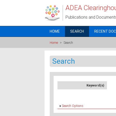
Skip to main content
ADEA Clearingho
Publications and Document
HOME
SEARCH
RECENT DO
Home
>
Search
Search
Keyword(s)
Show
Search Options