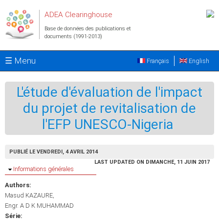
Aller au contenu principal
ADEA Clearinghouse
Base de données des publications et
documents (1991-2013)
☰ Menu
Français
English
L'étude d'évaluation de l'impact
du projet de revitalisation de
l'EFP UNESCO-Nigeria
PUBLIÉ LE VENDREDI, 4 AVRIL 2014
LAST UPDATED ON DIMANCHE, 11 JUIN 2017
Masquer
Informations générales
Authors:
Masud KAZAURE
Engr. A D K MUHAMMAD
Série: