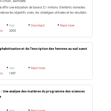
ATOYEBI , Bamidele
 à offrir une éducation de base à 3,1 millions d'enfants nomades
récise les objectifs visés, les stratégies utilisées et les résultats
Year
Download
Read more
ais
2005
alphabétisation et de l'inscription des femmes au sud ouest
Year
Read more
ais
1997
 : Une analyse des matières du programme des sciences
a
Year
Read more