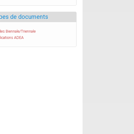
pes de documents
es Biennale/Triennale
lications ADEA