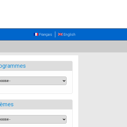
Français
English
ogrammes
èmes