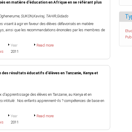
és en matière d'éducation en Afrique en se référant plus
Ty
Oghenerume
,
SUKON,Kaviraj
,
TAHIR,Gidado
s visant à agir en faveur des élèves défavorisés en matière
pays, ainsi que les recommandations énoncées par les membres de
Etud
Pub
Year
Read more
ais
2011
 des résultats éducatifs d'élèves en Tanzanie, Kenya et
x d'apprentissage des élèves en Tanzanie, au Kenya et en
 intitulé : Nos enfants apprennent-ils ? compétences de base en
Year
Read more
ais
2011