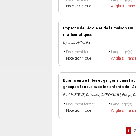
Note technique
Anglais
,
Franç
Impacts de l'école et de la maison sur 
mathématiques
By
IFELUNNi, Ike
Document format
Language(s)
Note technique
Anglais
,
Franç
Ecarts entre filles et garçons dans l'a
groupes focaux avec les enfants de 12 
By
CHIEGWE, Onwuka
,
OKPOKUNU, Edoja
,
O
Document format
Language(s)
Note technique
Anglais
,
Franç
Pages
1
2