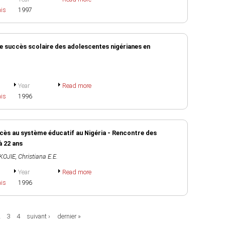
ais
1997
le succès scolaire des adolescentes nigérianes en
Year
Read more
ais
1996
ccès au système éducatif au Nigéria - Rencontre des
à 22 ans
KOJIE, Christiana E.E.
Year
Read more
ais
1996
3
4
suivant ›
dernier »