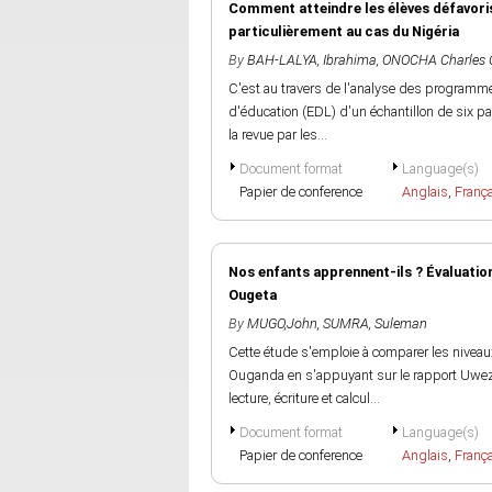
Comment atteindre les élèves défavoris
particulièrement au cas du Nigéria
By
BAH-LALYA, Ibrahima
,
ONOCHA Charles 
C'est au travers de l'analyse des programme
d'éducation (EDL) d'un échantillon de six 
la revue par les...
Document format
Language(s)
Papier de conference
Anglais
,
Franç
Nos enfants apprennent-ils ? Évaluation
Ougeta
By
MUGO,John
,
SUMRA, Suleman
Cette étude s'emploie à comparer les niveau
Ouganda en s'appuyant sur le rapport Uwezo
lecture, écriture et calcul...
Document format
Language(s)
Papier de conference
Anglais
,
Franç