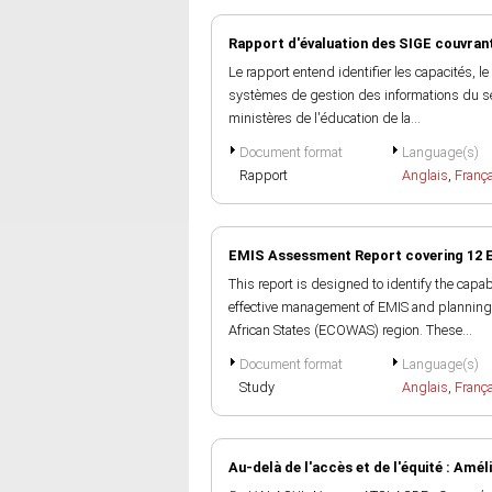
Rapport d'évaluation des SIGE couvran
Le rapport entend identifier les capacités, le
systèmes de gestion des informations du sect
ministères de l'éducation de la...
Document format
Language(s)
Rapport
Anglais
,
Franç
EMIS Assessment Report covering 12 
This report is designed to identify the capa
effective management of EMIS and planning 
African States (ECOWAS) region. These...
Document format
Language(s)
Study
Anglais
,
Franç
Au-delà de l'accès et de l'équité : Amél