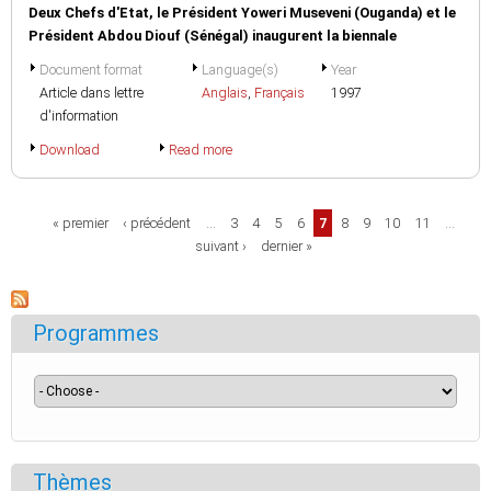
Deux Chefs d'Etat, le Président Yoweri Museveni (Ouganda) et le
Président Abdou Diouf (Sénégal) inaugurent la biennale
Document format
Language(s)
Year
Article dans lettre
Anglais
,
Français
1997
d'information
Download
Read more
Pages
« premier
‹ précédent
…
3
4
5
6
7
8
9
10
11
…
suivant ›
dernier »
Programmes
Thèmes