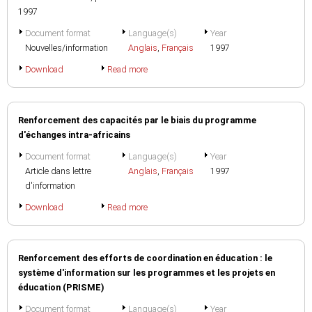
1997
Document format
Language(s)
Year
Nouvelles/information
Anglais
,
Français
1997
Download
Read more
Renforcement des capacités par le biais du programme
d'échanges intra-africains
Document format
Language(s)
Year
Article dans lettre
Anglais
,
Français
1997
d'information
Download
Read more
Renforcement des efforts de coordination en éducation : le
système d'information sur les programmes et les projets en
éducation (PRISME)
Document format
Language(s)
Year