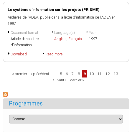
Le système d'information sur les projets (PRISME)
Archives de l'ADEA, publié dans la lettre d'information de l'ADEA en
1997
Document format
Language(s)
Year
Article dans lettre
Anglais
,
Français
1997
d'information
Download
Read more
Pages
« premier
‹ précédent
…
5
6
7
8
9
10
11
12
13
…
suivant ›
dernier »
Programmes