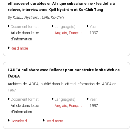
efficaces et durables en Afrique subsaharienne - les défis à
relever, interview avec Kjell Nyström et Ko-Chih Tung
By
KJELL Nyström
,
TUNG, Ko-Chih
Document format
Language(s)
Year
Article dans lettre
Anglais
,
Français
1997
d'information
Read more
L'ADEA collabore avec Bellanet pour construire le site Web de
l'ADEA
Archives de l'ADEA, publié dans la lettre d'information de l'ADEA en
1997
Document format
Language(s)
Year
Article dans lettre
Anglais
,
Français
1997
d'information
Download
Read more