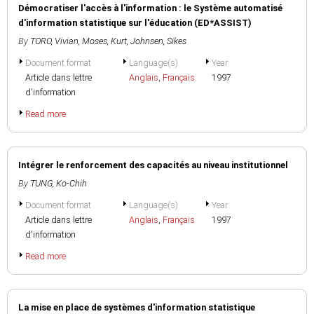
Démocratiser l'accès à l'information : le Système automatisé
d'information statistique sur l'éducation (ED*ASSIST)
By
TORO, Vivian
,
Moses, Kurt
,
Johnsen, Sikes
Document format
Language(s)
Year
Article dans lettre
Anglais
,
Français
1997
d'information
Read more
Intégrer le renforcement des capacités au niveau institutionnel
By
TUNG, Ko-Chih
Document format
Language(s)
Year
Article dans lettre
Anglais
,
Français
1997
d'information
Read more
La mise en place de systèmes d'information statistique