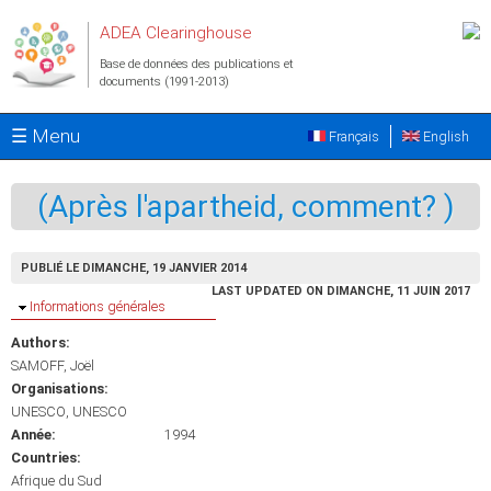
Aller au contenu principal
ADEA Clearinghouse
Base de données des publications et
documents (1991-2013)
☰ Menu
Français
English
(Après l'apartheid, comment? )
PUBLIÉ LE DIMANCHE, 19 JANVIER 2014
LAST UPDATED ON DIMANCHE, 11 JUIN 2017
Masquer
Informations générales
Authors:
SAMOFF, Joël
Organisations:
UNESCO
UNESCO
Année:
1994
Countries:
Afrique du Sud