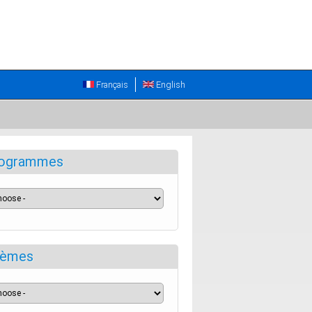
Français
English
ogrammes
èmes