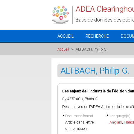
Aller au contenu principal
ADEA Clearingho
Base de données des publi
ACCUEIL
RECHERCHE
DOCU
Accueil
>
ALTBACH, Philip G.
ALTBACH, Philip G.
Les enjeux de l'industrie de l'édition d
By
ALTBACH, Philip G.
Des archives de l'ADEA:Article de la lettre d
Document format
Language(s)
Article dans lettre
Anglais
,
Franç
d'information