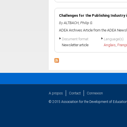
Challenges for the Publishing Industry 
By
ALTBACH, Philip G.
ADEA Archives:Article from the ADEA Newsle
Document format
Language(s)
Newsletter article
Anglais
,
Franç
A propos
Contact
Connexion
© 2015 Association for the Development of Education