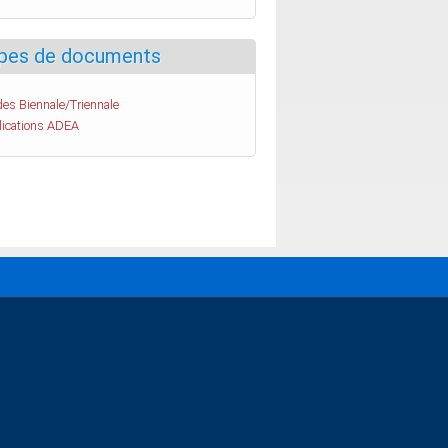
pes de documents
es Biennale/Triennale
lications ADEA