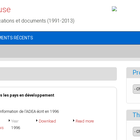
use
cations et documents (1991-2013)
MENTS RÉCENTS
Pr
ans les pays en développement
'information de l'ADEA écrit en 1996
Th
Year
Download
Read more
ais
1996