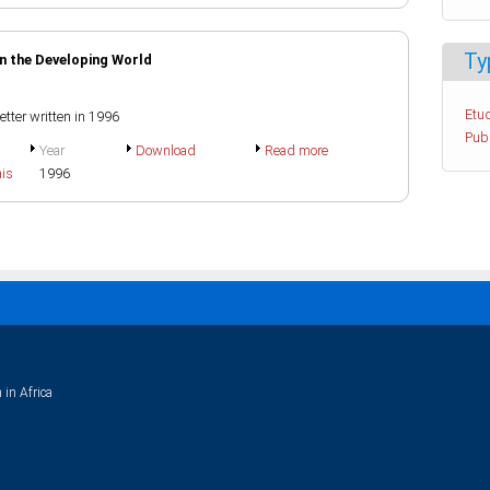
Ty
in the Developing World
Etud
tter written in 1996
Pub
Year
Download
Read more
ais
1996
 in Africa