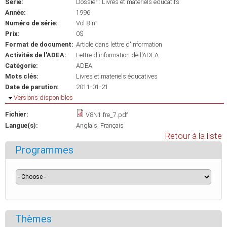
Série:
Dossier : Livres et matériels éducatifs
Année:
1996
Numéro de série:
Vol 8-n1
Prix:
0$
Format de document:
Article dans lettre d'information
Activités de l'ADEA:
Lettre d'information de l'ADEA
Catégorie:
ADEA
Mots clés:
Livres et materiels éducatives
Date de parution:
2011-01-21
Masquer
Versions disponibles
Fichier:
V8N1 fre_7.pdf
Langue(s):
Anglais
Français
Retour à la liste
Programmes
Thèmes