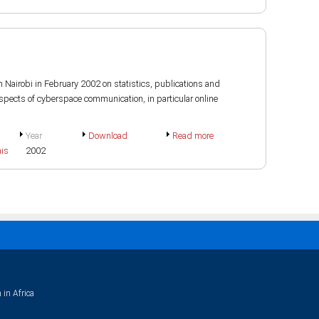
n Nairobi in February 2002 on statistics, publications and
aspects of cyberspace communication, in particular online
Year
Download
Read more
ais
2002
 in Africa