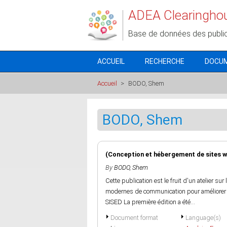
Aller au contenu principal
ADEA Clearingho
Base de données des publi
ACCUEIL
RECHERCHE
DOCU
Accueil
>
BODO, Shem
BODO, Shem
(Conception et hébergement de sites we
By
BODO, Shem
Cette publication est le fruit d'un atelier sur
modernes de communication pour améliorer le
SISED La première édition a été...
Document format
Language(s)