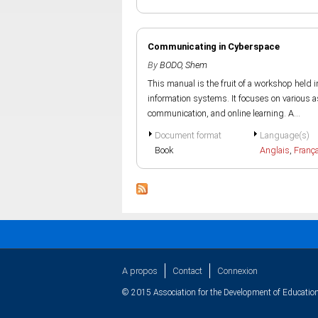
Communicating in Cyberspace
By
BODO, Shem
This manual is the fruit of a workshop held i
information systems. It focuses on various 
communication, and online learning. A...
Document format
Language(s)
Book
Anglais
,
Franç
A propos
Contact
Connexion
© 2015 Association for the Development of Education