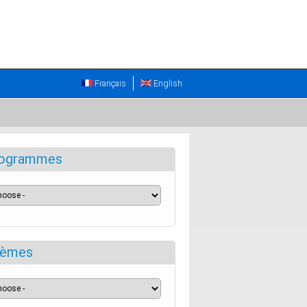
Français
English
ogrammes
èmes