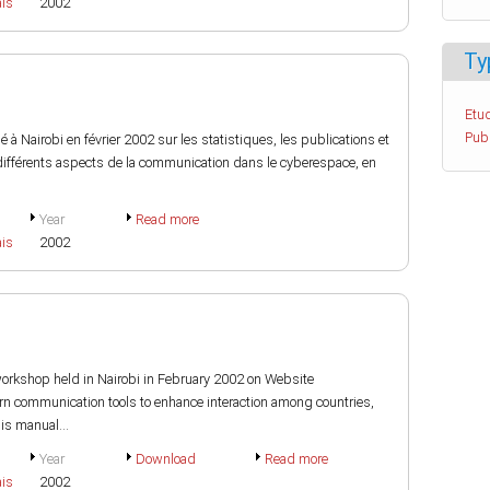
ais
2002
Ty
Etud
Pub
é à Nairobi en février 2002 sur les statistiques, les publications et
à différents aspects de la communication dans le cyberespace, en
Year
Read more
ais
2002
workshop held in Nairobi in February 2002 on Website
 communication tools to enhance interaction among countries,
is manual...
Year
Download
Read more
ais
2002