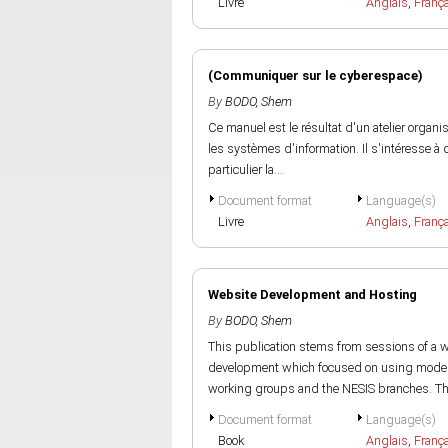
Livre
Anglais
,
Franç
(Communiquer sur le cyberespace)
By
BODO, Shem
Ce manuel est le résultat d'un atelier organis
les systèmes d'information. Il s'intéresse 
particulier la...
Document format
Language(s)
Livre
Anglais
,
Franç
Website Development and Hosting
By
BODO, Shem
This publication stems from sessions of a 
development which focused on using modern
working groups and the NESIS branches. Th
Document format
Language(s)
Book
Anglais
,
Franç