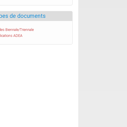
pes de documents
es Biennale/Triennale
lications ADEA