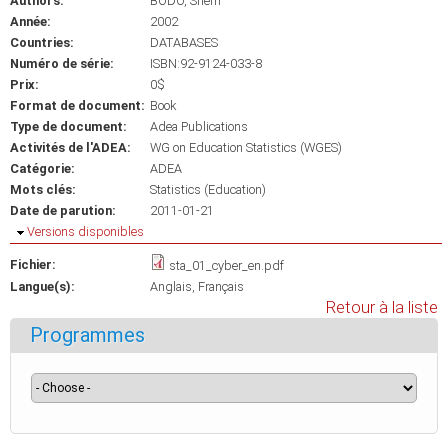
Authors:
BODO, Shem
Année:
2002
Countries:
DATABASES
Numéro de série:
ISBN:92-9124-033-8
Prix:
0$
Format de document:
Book
Type de document:
Adea Publications
Activités de l'ADEA:
WG on Education Statistics (WGES)
Catégorie:
ADEA
Mots clés:
Statistics (Education)
Date de parution:
2011-01-21
Masquer
Versions disponibles
Fichier:
sta_01_cyber_en.pdf
Langue(s):
Anglais
Français
Retour à la liste
Programmes