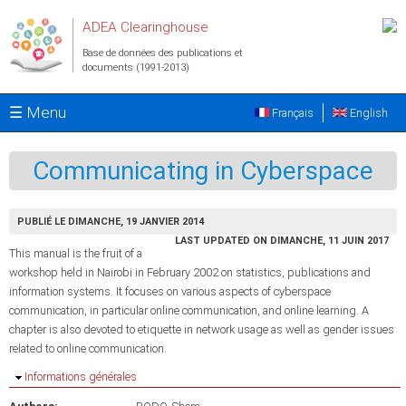
Aller au contenu principal
ADEA Clearinghouse
Base de données des publications et
documents (1991-2013)
☰ Menu
Français
English
Communicating in Cyberspace
PUBLIÉ LE DIMANCHE, 19 JANVIER 2014
LAST UPDATED ON DIMANCHE, 11 JUIN 2017
This manual is the fruit of a
workshop held in Nairobi in February 2002 on statistics, publications and
information systems. It focuses on various aspects of cyberspace
communication, in particular online communication, and online learning. A
chapter is also devoted to etiquette in network usage as well as gender issues
related to online communication.
Masquer
Informations générales