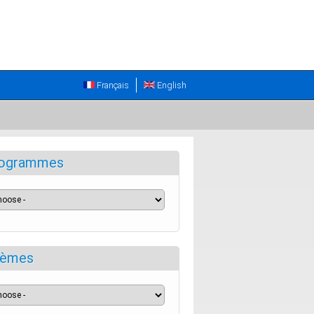
Français
English
ogrammes
èmes