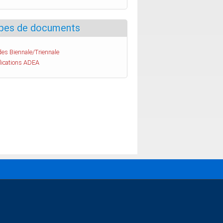
pes de documents
es Biennale/Triennale
lications ADEA