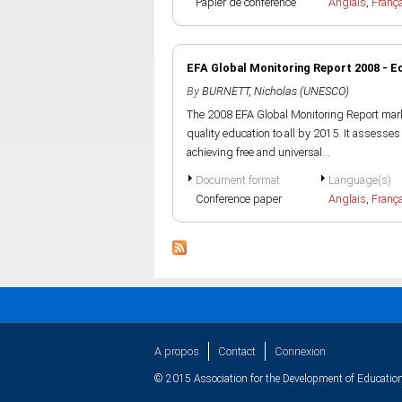
Papier de conference
Anglais
,
Franç
EFA Global Monitoring Report 2008 - Edu
By
BURNETT, Nicholas (UNESCO)
The 2008 EFA Global Monitoring Report mark
quality education to all by 2015. It assess
achieving free and universal...
Document format
Language(s)
Conference paper
Anglais
,
Franç
A propos
Contact
Connexion
© 2015 Association for the Development of Education