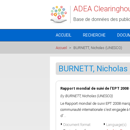
Aller au contenu principal
ADEA Clearingho
Base de données des publi
ACCUEIL
RECHERCHE
DOCU
Accueil
>
BURNETT, Nicholas (UNESCO)
BURNETT, Nicholas
Rapport mondial de suivi de l'EPT 2008 
By
BURNETT, Nicholas (UNESCO)
Le Rapport mondial de suivi EPT 2008 marque 
communauté internationale s'est engagée à fou
d'...
Document format
Language(s)