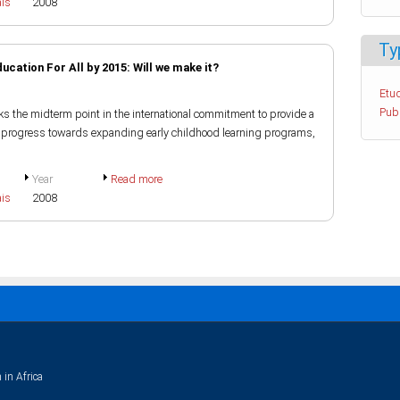
ais
2008
Ty
cation For All by 2015: Will we make it?
Etud
Pub
s the midterm point in the international commitment to provide a
es progress towards expanding early childhood learning programs,
Year
Read more
ais
2008
 in Africa