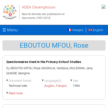
Aller au contenu principal
ADEA Clearinghouse
Base de données des publications et
documents (1991-2013)
☰ Menu
Français
English
EBOUTOU MFOU, Rose
Questionnaires Used in the Primary School Studies
By
EBOUTOU MFOU, Rose
,
MASANJA, Verdiana
,
MULEMWA, Jane
,
QUAISIE, Georgina
Document format
Language(s)
Year
Technical note
Anglais
,
Français
1994
Read more