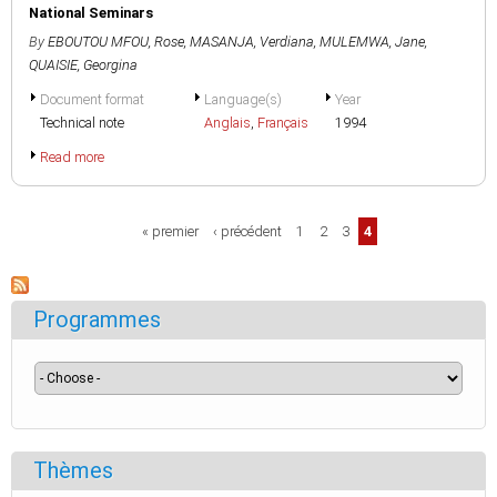
National Seminars
By
EBOUTOU MFOU, Rose
,
MASANJA, Verdiana
,
MULEMWA, Jane
,
QUAISIE, Georgina
Document format
Language(s)
Year
Technical note
Anglais
,
Français
1994
Read more
Pages
« premier
‹ précédent
1
2
3
4
Programmes
Thèmes