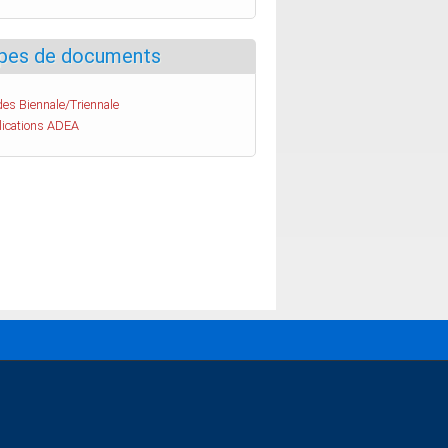
pes de documents
es Biennale/Triennale
lications ADEA