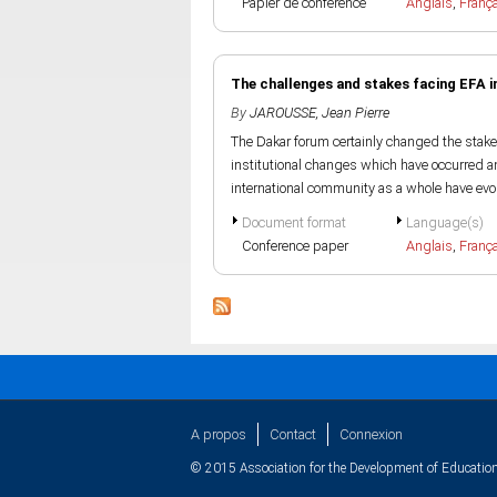
Papier de conference
Anglais
,
Franç
The challenges and stakes facing EFA in
By
JAROUSSE, Jean Pierre
The Dakar forum certainly changed the stake
institutional changes which have occurred a
international community as a whole have evol
Document format
Language(s)
Conference paper
Anglais
,
Franç
A propos
Contact
Connexion
© 2015 Association for the Development of Education