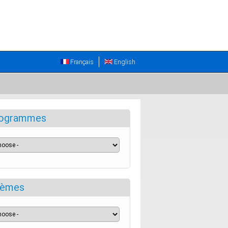
Français
English
ogrammes
èmes