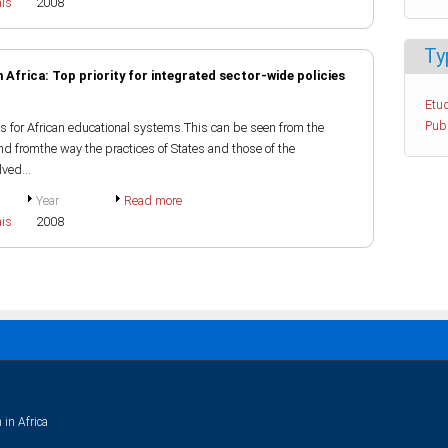
ais
2008
Ty
 Africa: Top priority for integrated sector-wide policies
Etud
Pub
s for African educational systems.This can be seen from the
nd fromthe way the practices of States and those of the
ved...
Year
Read more
ais
2008
 in Africa