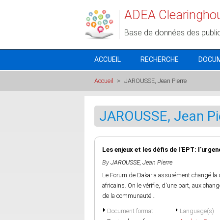
Aller au contenu principal
ADEA Clearingho
Base de données des publi
ACCUEIL
RECHERCHE
DOCU
Accueil
>
JAROUSSE, Jean Pierre
JAROUSSE, Jean Pi
Les enjeux et les défis de l'EPT: l'urge
By
JAROUSSE, Jean Pierre
Le Forum de Dakar a assurément changé la
africains. On le vérifie, d'une part, aux cha
de la communauté...
Document format
Language(s)