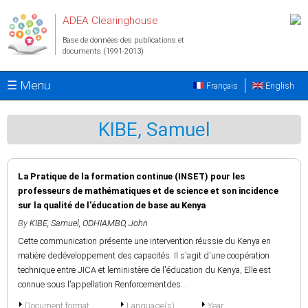
Aller au contenu principal
ADEA Clearinghouse
Base de données des publications et
documents (1991-2013)
☰ Menu
Français
English
KIBE, Samuel
La Pratique de la formation continue (INSET) pour les
professeurs de mathématiques et de science et son incidence
sur la qualité de l'éducation de base au Kenya
By
KIBE, Samuel
,
ODHIAMBO, John
Cette communication présente une intervention réussie du Kenya en
matière dedéveloppement des capacités. Il s'agit d'une coopération
technique entre JICA et leministère de l'éducation du Kenya, Elle est
connue sous l'appellation Renforcementdes...
Document format
Language(s)
Year