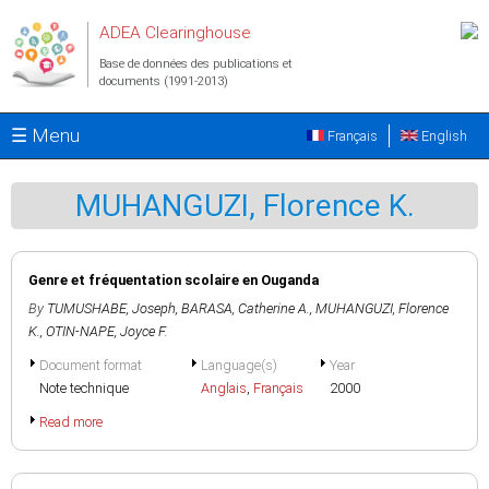
Aller au contenu principal
ADEA Clearinghouse
Base de données des publications et
documents (1991-2013)
☰ Menu
Français
English
MUHANGUZI, Florence K.
Genre et fréquentation scolaire en Ouganda
By
TUMUSHABE, Joseph
,
BARASA, Catherine A.
,
MUHANGUZI, Florence
K.
,
OTIN-NAPE, Joyce F.
Document format
Language(s)
Year
Note technique
Anglais
,
Français
2000
Read more