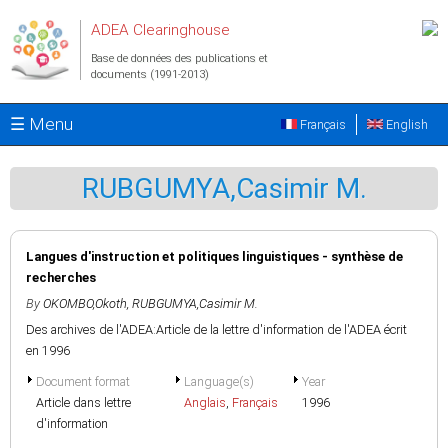
Aller au contenu principal
ADEA Clearinghouse
Base de données des publications et
documents (1991-2013)
☰ Menu
Français
English
RUBGUMYA,Casimir M.
Langues d'instruction et politiques linguistiques - synthèse de
recherches
By
OKOMBO,Okoth
,
RUBGUMYA,Casimir M.
Des archives de l'ADEA:Article de la lettre d'information de l'ADEA écrit
en 1996
Document format
Language(s)
Year
Article dans lettre
Anglais
,
Français
1996
d'information