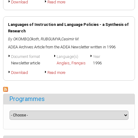
Download
Read more
Languages of Instruction and Language Policies - a Synthesis of
Research
By
OKOMBO,Okoth
,
RUBGUMYA,Casimir M.
ADEA Archives:Article from the ADEA Newsletter written in 1996
Document format
Language(s)
Year
Newsletter article
Anglais
,
Français
1996
Download
Read more
Programmes