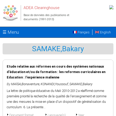
Aller au contenu principal
ADEA Clearinghouse
Base de données des publications et
documents (1991-2013)
☰ Menu
Français
English
SAMAKE,Bakary
Etude relative aux réformes en cours des systèmes nationaux
d'éducation et/ou de formation : les reformes curriculaires en
Education : l'expérience malienne
By
MAÏGA,Bonaventure
,
KONANDI,Youssouf
,
SAMAKE,Bakary
La lettre de politique éducative du Mali 2010-2012 a réaffirmé comme
première priorité la recherche de la qualité de l'enseignement et comme
une des mesures la mise en place d'un dispositif de généralisation du
curriculum. 6. La présente...
Document format
Language(s)
Year