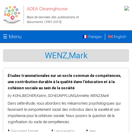
Aller au contenu principal
ADEA Clearinghouse
Base de données des publications et
documents (1991-2013)
☰ Menu
Français
English
WENZ,Mark
Études transnationales sur un socle commun de compétences,
une contribution durable à la qualité dans l'éducation et à la
cohésion sociale au sein de la société
By
KOHLBECHER,Katrin
,
SCHEUNPFLUNG,Annette
,
WENZ,Mark
Dans cette étude, nous abordons les mécanismes psychologiques qui
favorisent le comportement social des individus dans la société et son
importance pour la cohésion sociale. Nous posons la question de la
signification du socle de compétences...
Document format
Language(s)
Year