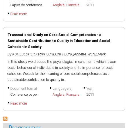
Papier de conference
Anglais
,
Français
2011
Read more
Transnational Study on Core Social Competencies - a
Sustainable Contribution to Quality in Education and Social
Cohesion in Society
By
KOHLBECHER,Katrin
,
SCHEUNPFLUNG,Annette
,
WENZ,Mark
In this study we discuss the psychological mechanisms which favour
social behaviour of individuals in society and its importance for social
cohesion. We ask for the meaning of core social competencies as a
sustainable contribution to quality in...
Document format
Language(s)
Year
Conference paper
Anglais
,
Français
2011
Read more
Programmes