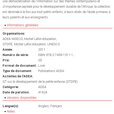
une démocratisation de l'information sur des thèmes contemporains et
d'importance capitale pour le développement durable de l'Afrique, la collection
est destinée à la fois aux tout-petits enfants, à leurs aînés de l'école primaire, à
leurs parents et aux enseignants.
Masquer
Informations générales
Organisations:
ADEA WGECD, Michel Lafon éducation
GTDPE, Michel Lafon éducation, UNESCO
Année:
2011
Numéro de série:
ISBN 978-2-7499-1511-1 ;
Prix:
0$
Format de document:
Livre
Type de document:
Publications ADEA
Activités de l'ADEA:
GT sur le développement de la petite enfance (GTDPE)
Catégorie:
ADEA
Date de parution:
41624
Masquer
Versions disponibles
Langue(s):
Anglais
Français
Masquer
Notes