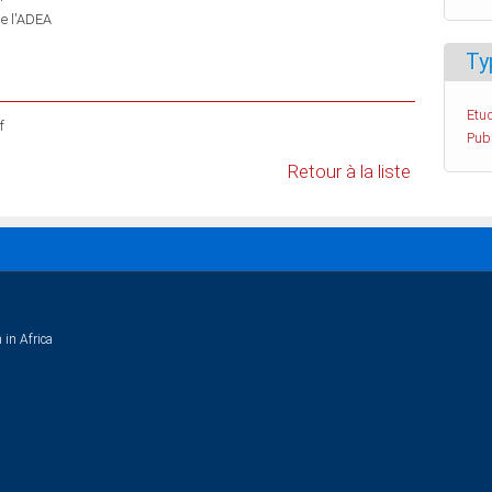
de l'ADEA
Ty
Etud
f
Pub
Retour à la liste
 in Africa