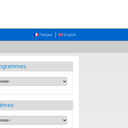
Français
English
ogrammes
èmes