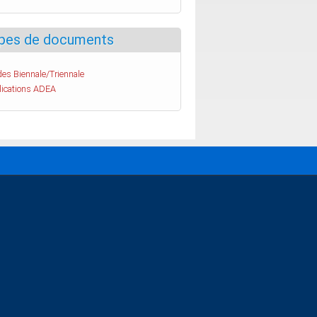
pes de documents
es Biennale/Triennale
lications ADEA