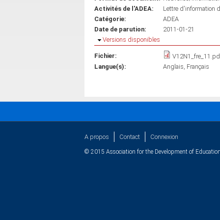
Activités de l'ADEA:
Lettre d'information 
Catégorie:
ADEA
Date de parution:
2011-01-21
Masquer
Versions disponibles
Fichier:
V12N1_fre_11.pd
Langue(s):
Anglais
Français
A propos
Contact
Connexion
© 2015 Association for the Development of Education