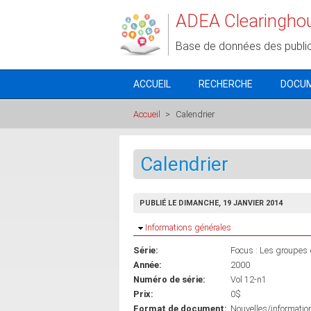
Aller au contenu principal
ADEA Clearingho
Base de données des publi
ACCUEIL
RECHERCHE
DOCU
Accueil
>
Calendrier
Calendrier
PUBLIÉ LE DIMANCHE, 19 JANVIER 2014
Masquer
Informations générales
Série:
Focus : Les groupes d
Année:
2000
Numéro de série:
Vol 12-n1
Prix:
0$
Format de document:
Nouvelles/informatio