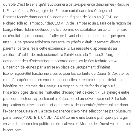
durable.C'est le sens qu'il faut donner à cette expérience dénommée «Réduire
la Pauvretépar la Pédagogie de l'Entreprenariat dans les Collèges et
Daaras».Menée dans deux Collèges des régions de St Louis (CEM1 de
Richard Toll) et Tambacounda(CEM AFIA de Tamba) et un Daara de la région de
Louga (Nurul Islam deGuéoul), elle a permis de capitaliser un certain nombre
de résultats qui encouragentà aller de l'avant et dont on peut citer quelques
uns :1. Une grande adhésion des acteurs (chefs d'établissement, élèves,
parents, partenaires)à cette expérience ;2. La réussite d'apprenants au
certificat d'aptitude professionnelle à Saint-Louis età Tamba;3. L'augmentation
des demandes d'orientation en seconde dans les lycées techniques;4.
L'insertion de jeunes par la mise en place de Groupement d'Intérêt
Economique(GIE) fonctionnels par et pour les sortants du Daara ;5. L'existence
d'unités expérimentales encore fonctionnelles et renforcées pour defuturs
bénéficiaires internes du Daara;6. La disponibilité de fonds d'appui à
l'insertion logés dans les mutuelles d'épargneet de crédit;7. La synergie entre
plusieurs secteurs appartenant à l'éducation et au développement;8. La forte
implication du niveau central et des niveaux déconcentrés/décentralisésdans
l'expérience.Cela a valu à cette expérience d'avoir été sélectionnée par plusieurs
partenaires(PNUD, BIT, ONUDI, ADEA) comme une bonne pratique à partager
en vue d'améliorer les politiques éducatives en Afrique de l'Ouest voire sur tout
le continent