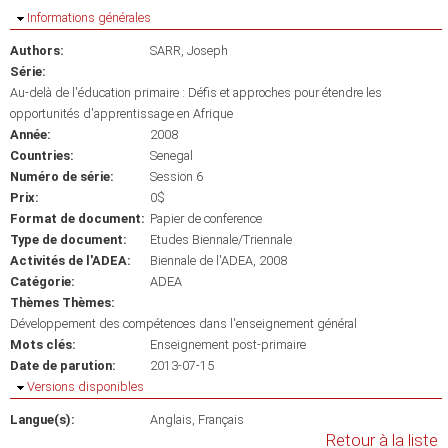
Masquer
Informations générales
Authors:
SARR, Joseph
Série:
Au-delà de l'éducation primaire : Défis et approches pour étendre les
opportunités d'apprentissage en Afrique
Année:
2008
Countries:
Senegal
Numéro de série:
Session 6
Prix:
0$
Format de document:
Papier de conference
Type de document:
Etudes Biennale/Triennale
Activités de l'ADEA:
Biennale de l'ADEA, 2008
Catégorie:
ADEA
Thèmes Thèmes:
Développement des compétences dans l'enseignement général
Mots clés:
Enseignement post-primaire
Date de parution:
2013-07-15
Masquer
Versions disponibles
Langue(s):
Anglais
Français
Retour à la liste