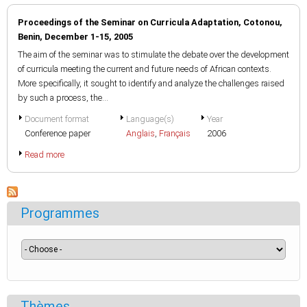
Proceedings of the Seminar on Curricula Adaptation, Cotonou,
Benin, December 1-15, 2005
The aim of the seminar was to stimulate the debate over the development
of curricula meeting the current and future needs of African contexts.
More specifically, it sought to identify and analyze the challenges raised
by such a process, the...
Document format
Language(s)
Year
Conference paper
Anglais
,
Français
2006
Read more
Programmes
Thèmes