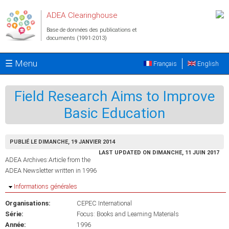
Aller au contenu principal
ADEA Clearinghouse
Base de données des publications et
documents (1991-2013)
☰ Menu
Français
English
Field Research Aims to Improve
Basic Education
PUBLIÉ LE DIMANCHE, 19 JANVIER 2014
LAST UPDATED ON DIMANCHE, 11 JUIN 2017
ADEA Archives:Article from the
ADEA Newsletter written in 1996
Masquer
Informations générales
Organisations:
CEPEC International
Série:
Focus: Books and Learning Materials
Année:
1996