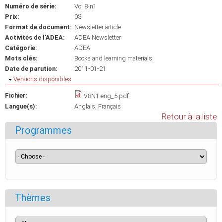
Numéro de série:
Vol 8-n1
Prix:
0$
Format de document:
Newsletter article
Activités de l'ADEA:
ADEA Newsletter
Catégorie:
ADEA
Mots clés:
Books and learning materials
Date de parution:
2011-01-21
Masquer
Versions disponibles
Fichier:
V8N1 eng_5.pdf
Langue(s):
Anglais
Français
Retour à la liste
Programmes
Thèmes