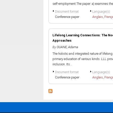
self-employment.The paper: a) examines the.
Document format
Language(s)
Conference paper
Anglais
,
Franç
Lifelong Learning Connections: The No
Approaches
By
OUANE, Adama
The holistic and integrated nature of lifelon
primary education of various kinds. LLL pr
inclusion. Its...
Document format
Language(s)
Conference paper
Anglais
,
Franç