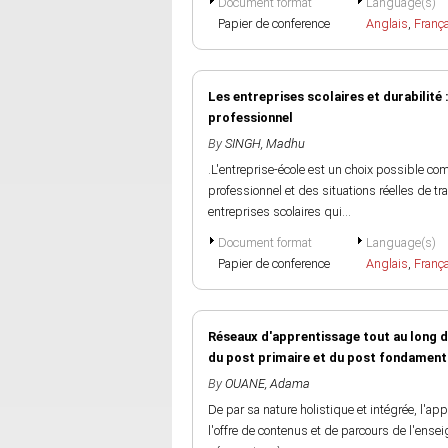
Document format
Language(s)
Papier de conference
Anglais
,
Franç
Les entreprises scolaires et durabilité 
professionnel
By
SINGH, Madhu
.L'entreprise-école est un choix possible c
professionnel et des situations réelles de tra
entreprises scolaires qui...
Document format
Language(s)
Papier de conference
Anglais
,
Franç
Réseaux d'apprentissage tout au long de
du post primaire et du post fondament
By
OUANE, Adama
De par sa nature holistique et intégrée, l'ap
l'offre de contenus et de parcours de l'ense