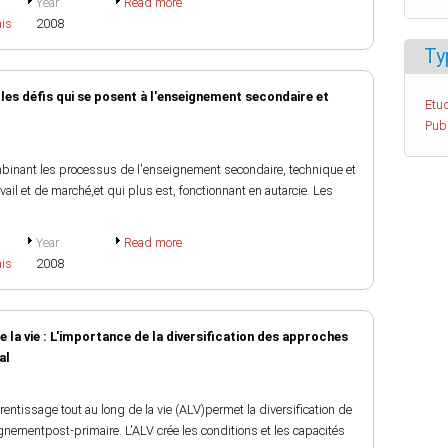
Year
Read more
ais
2008
Ty
:les défis qui se posent à l'enseignement secondaire et
Etud
Pub
ombinant les processus de l'enseignement secondaire, technique et
vail et de marché,et qui plus est, fonctionnant en autarcie. Les
Year
Read more
ais
2008
 la vie : L'importance de la diversification des approches
al
prentissage tout au long de la vie (ALV)permet la diversification de
ignementpost-primaire. L'ALV crée les conditions et les capacités