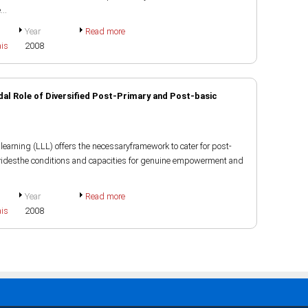
..
Year
Read more
ais
2008
dal Role of Diversified Post-Primary and Post-basic
g learning (LLL) offers the necessaryframework to cater for post-
ovidesthe conditions and capacities for genuine empowerment and
Year
Read more
ais
2008