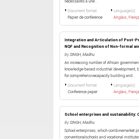
nécessaires à une...
Document format
Language(s)
Papier de conference
Anglais
,
Franç
Integration and Articulation of Post-Pr
NQF and Recognition of Non-formal and 
By
SINGH, Madhu
An increasing number of African government
knowledge-based industrial development, bu
for comprehensivecapacity building and...
Document format
Language(s)
Conference paper
Anglais
,
Franç
School enterprises and sustainability:
By
SINGH, Madhu
School enterprises, which combinemarket pro
conventionalschools and vocational institutes 