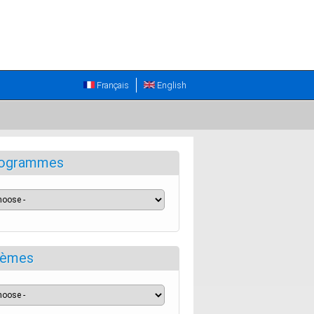
Français
English
ogrammes
èmes