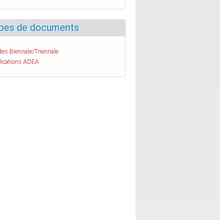
pes de documents
es Biennale/Triennale
lications ADEA