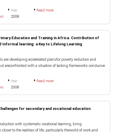
Year
Read more
ais
2008
imary Education and Training in Africa. Contribution of
Informal learning: a Key to Lifelong Learning
s are developing accelerated plansfor poverty reduction and
t areconfronted with a situation of lacking frameworks conducive
Year
Read more
ais
2008
 Challenges for secondary and vocational education
duction with systematic vocational learning, bring
closer to the realities of life, particularly theworld of work and