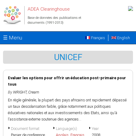
Aller au contenu principal
ADEA Clearinghouse
Base de données des publications et
documents (1991-2013)
☰ Menu
Français
English
UNICEF
Evaluer les options pour offrir un éducation post-primaire pour
tous
By
WRIGHT, Cream
En règle générale, la plupart des pays africains ont rapidement dépassé
un taux descolarisation faible, grâce notamment aux politiques
éducatives nationales et aux investissements des Etats, ainsi qu'à
l'assistance externe soutenue des agences...
Document format
Language(s)
Year
Papier de conference
Anglais
,
Français
2008