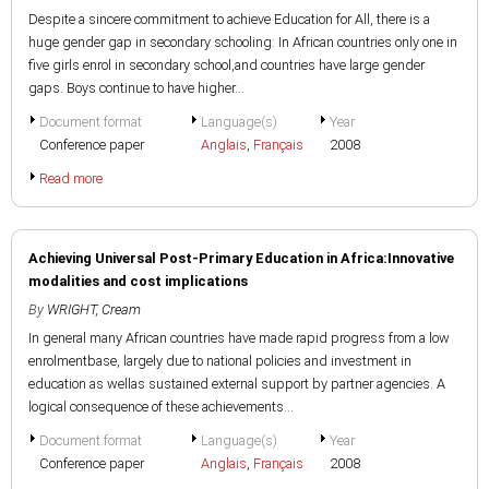
Despite a sincere commitment to achieve Education for All, there is a
huge gender gap in secondary schooling: In African countries only one in
five girls enrol in secondary school,and countries have large gender
gaps. Boys continue to have higher...
Document format
Language(s)
Year
Conference paper
Anglais
,
Français
2008
Read more
Achieving Universal Post-Primary Education in Africa:Innovative
modalities and cost implications
By
WRIGHT, Cream
In general many African countries have made rapid progress from a low
enrolmentbase, largely due to national policies and investment in
education as wellas sustained external support by partner agencies. A
logical consequence of these achievements...
Document format
Language(s)
Year
Conference paper
Anglais
,
Français
2008