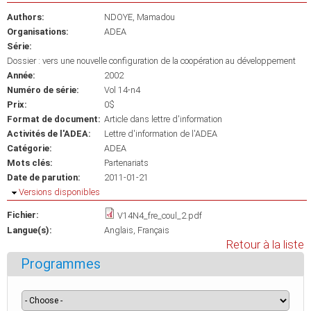
Authors:
NDOYE, Mamadou
Organisations:
ADEA
Série:
Dossier : vers une nouvelle configuration de la coopération au développement
Année:
2002
Numéro de série:
Vol 14-n4
Prix:
0$
Format de document:
Article dans lettre d'information
Activités de l'ADEA:
Lettre d'information de l'ADEA
Catégorie:
ADEA
Mots clés:
Partenariats
Date de parution:
2011-01-21
Masquer
Versions disponibles
Fichier:
V14N4_fre_coul_2.pdf
Langue(s):
Anglais
Français
Retour à la liste
Programmes