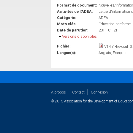
Format de document:
Nouvelles/informatio
Activités de l'ADEA:
Lettre d'information 
Catégorie:
ADEA
Mots clés:
Education nonformel
Date de parution:
2011-01-21
Masquer
Versions disponibles
Fichier:
V14n1-fre-coul_3
Langue(s):
Anglais
Français
A propos
Contact
Connexion
© 2015 Association for the Development of Education