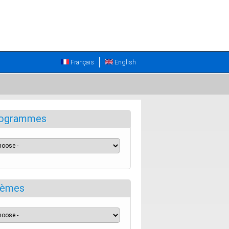
Français
English
ogrammes
èmes