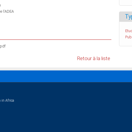
n
de l'ADEA
Ty
Etud
Pub
.pdf
Retour à la liste
 in Africa