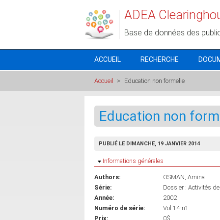
Aller au contenu principal
ADEA Clearingho
Base de données des publi
ACCUEIL
RECHERCHE
DOCU
Accueil
>
Education non formelle
Education non form
PUBLIÉ LE DIMANCHE, 19 JANVIER 2014
Masquer
Informations générales
Authors:
OSMAN, Amina
Série:
Dossier : Activités d
Année:
2002
Numéro de série:
Vol 14-n1
Prix:
0$