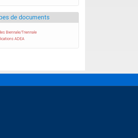
pes de documents
es Biennale/Triennale
lications ADEA