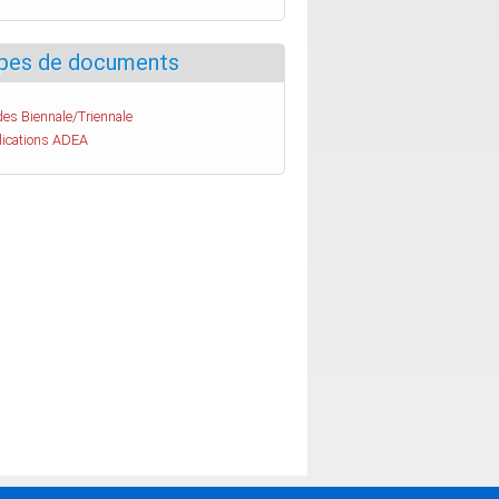
pes de documents
es Biennale/Triennale
lications ADEA