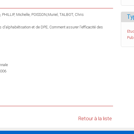
e
PHILLIP, Michelle
POISSON,Muriel
TALBOT, Chris
Ty
 d'alphabétisation et de DPE; Comment assurer l'efficacité des
Etud
Pub
nnale
2006
Retour à la liste