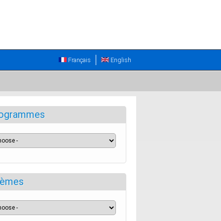
Français
English
ogrammes
èmes