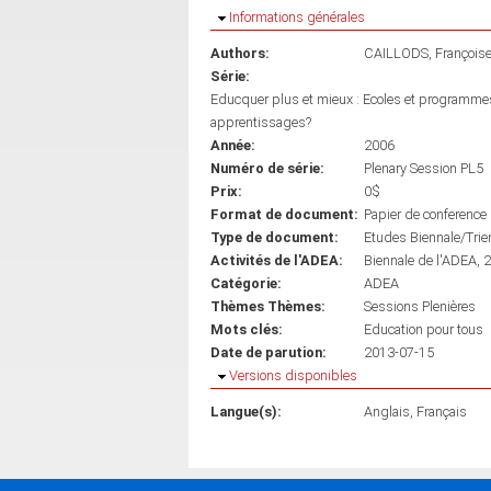
Masquer
Informations générales
Authors:
CAILLODS, François
Série:
Educquer plus et mieux : Ecoles et programmes
apprentissages?
Année:
2006
Numéro de série:
Plenary Session PL5
Prix:
0$
Format de document:
Papier de conference
Type de document:
Etudes Biennale/Trie
Activités de l'ADEA:
Biennale de l'ADEA, 
Catégorie:
ADEA
Thèmes Thèmes:
Sessions Plenières
Mots clés:
Education pour tous
Date de parution:
2013-07-15
Masquer
Versions disponibles
Langue(s):
Anglais
Français