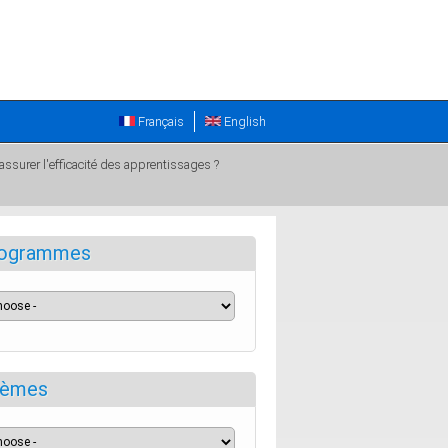
Français
English
ssurer l'efficacité des apprentissages ?
ogrammes
èmes