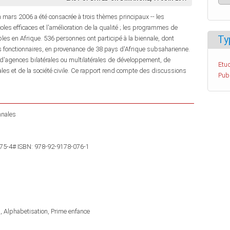
 mars 2006 a été consacrée à trois thèmes principaux -- les
les efficaces et l'amélioration de la qualité ; les programmes de
Ty
les en Afrique. 536 personnes ont participé à la biennale, dont
s fonctionnaires, en provenance de 38 pays d'Afrique subsaharienne.
d'agences bilatérales ou multilatérales de développement, de
Etud
es et de la société civile. Ce rapport rend compte des discussions
Pub
nnales
75-4# ISBN: 978-92-9178-076-1
n
Alphabetisation
Prime enfance