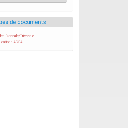
pes de documents
es Biennale/Triennale
lications ADEA