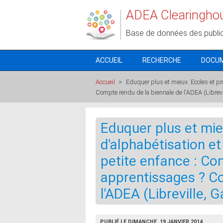
Aller au contenu principal
ADEA Clearingho
Base de données des publi
ACCUEIL
RECHERCHE
DOCU
Accueil
>
Eduquer plus et mieux. Ecoles et p
Compte rendu de la biennale de l'ADEA (Librev
Eduquer plus et mi
d'alphabétisation e
petite enfance : Co
apprentissages ? C
l'ADEA (Libreville,
PUBLIÉ LE DIMANCHE, 19 JANVIER 2014