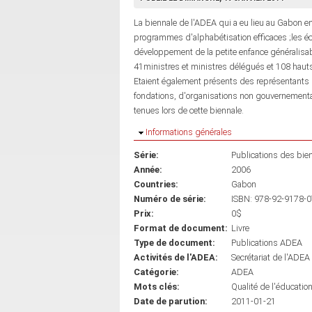
La biennale de l'ADEA qui a eu lieu au Gabon en
programmes d'alphabétisation efficaces ;les éco
développement de la petite enfance généralisab
41ministres et ministres délégués et 108 haut
Etaient également présents des représentants 
fondations, d'organisations non gouvernemental
tenues lors de cette biennale.
Masquer
Informations générales
Série:
Publications des bie
Année:
2006
Countries:
Gabon
Numéro de série:
ISBN: 978-92-9178-0
Prix:
0$
Format de document:
Livre
Type de document:
Publications ADEA
Activités de l'ADEA:
Secrétariat de l'ADEA
Catégorie:
ADEA
Mots clés:
Qualité de l'éducatio
Date de parution:
2011-01-21