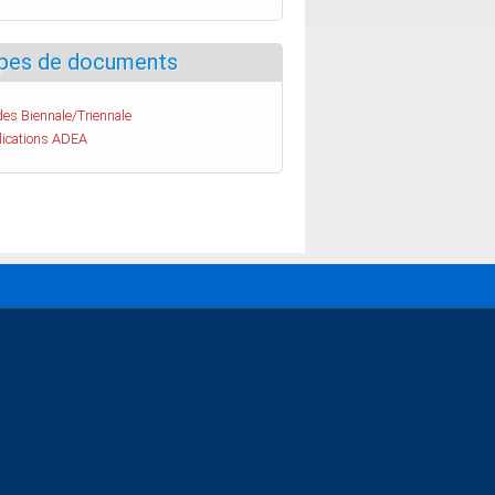
pes de documents
es Biennale/Triennale
lications ADEA