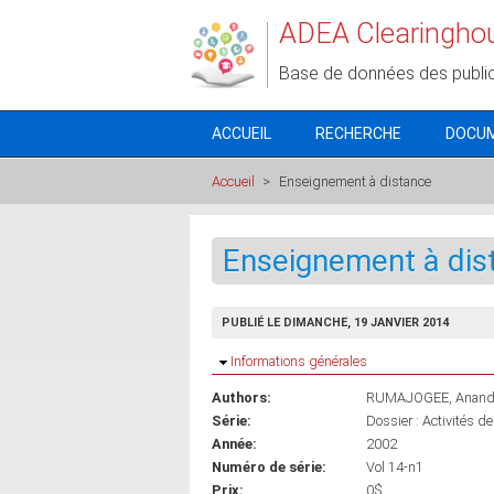
Aller au contenu principal
ADEA Clearingho
Base de données des publi
ACCUEIL
RECHERCHE
DOCU
Accueil
>
Enseignement à distance
Enseignement à dis
PUBLIÉ LE DIMANCHE, 19 JANVIER 2014
Masquer
Informations générales
Authors:
RUMAJOGEE, Anan
Série:
Dossier : Activités d
Année:
2002
Numéro de série:
Vol 14-n1
Prix:
0$