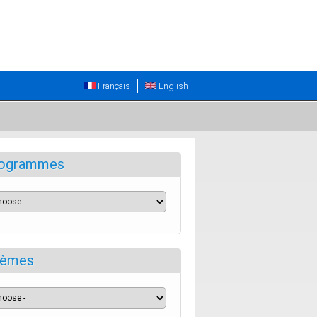
Français
English
ogrammes
èmes