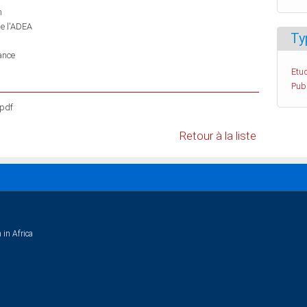
n
de l'ADEA
Ty
ance
Etud
Pub
.pdf
Retour à la liste
 in Africa