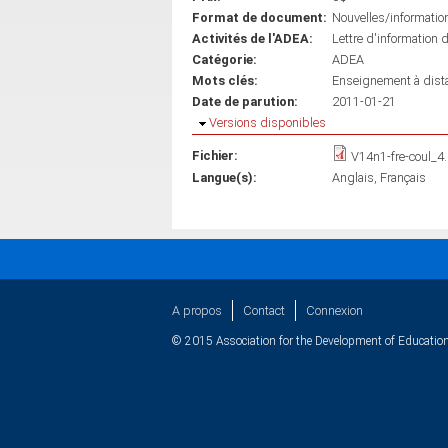
Format de document:
Nouvelles/informatio
Activités de l'ADEA:
Lettre d'information 
Catégorie:
ADEA
Mots clés:
Enseignement à dist
Date de parution:
2011-01-21
Masquer
Versions disponibles
Fichier:
V14n1-fre-coul_4
Langue(s):
Anglais
Français
A propos
Contact
Connexion
© 2015 Association for the Development of Education