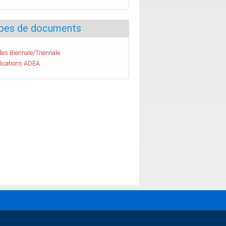
pes de documents
es Biennale/Triennale
lications ADEA