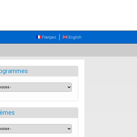
Français
English
ogrammes
èmes