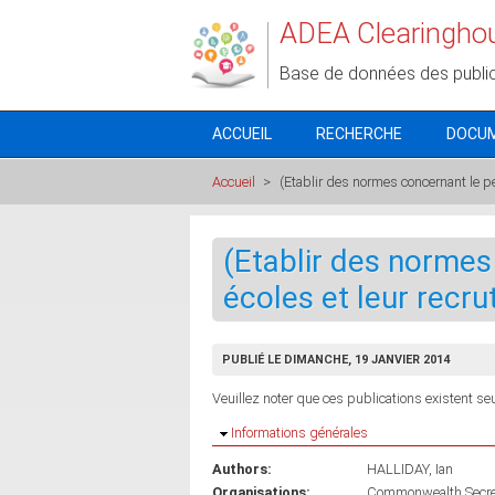
Aller au contenu principal
ADEA Clearingho
Base de données des publi
ACCUEIL
RECHERCHE
DOCU
Accueil
>
(Etablir des normes concernant le p
(Etablir des normes
écoles et leur recr
PUBLIÉ LE DIMANCHE, 19 JANVIER 2014
Veuillez noter que ces publications existent seu
Masquer
Informations générales
Authors:
HALLIDAY, Ian
Organisations:
Commonwealth Secret