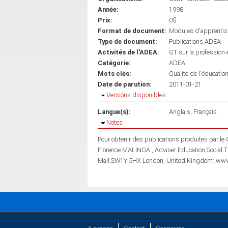
Année:
1998
Prix:
0$
Format de document:
Modules d'apprenti
Type de document:
Publications ADEA
Activités de l'ADEA:
GT sur la profession
Catégorie:
ADEA
Mots clés:
Qualité de l'éducatio
Date de parution:
2011-01-21
Masquer
Versions disponibles
Langue(s):
Anglais
Français
Masquer
Notes
Pour obtenir des publications produites par le GTPE, veuillez cont
Florence MALINGA , Adviser Education,Social 
Mall,SW1Y 5HX London, United Kingdom: ww