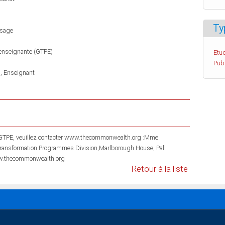
Ty
ssage
 enseignante (GTPE)
Etud
Pub
n
Enseignant
acter www.thecommonwealth.org :Mme
Transformation Programmes Division,Marlborough House, Pall
w.thecommonwealth.org
Retour à la liste