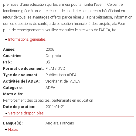
prémices d'une éducation qui les armera pour affronter l'avenir. Ce centre
fonctionne grâce à un vaste réseau de solidarité, les parents bénéficiant en
retour de tous les avantages offerts par ce réseau : alphabétisation, information
sur les questions de santé, aide et soutien financier à des projets, etc.Pour
plus de renseignements, veuillez consulter le site web de l'ADEA, fre
Masquer
Informations générales
Année:
2006
Countries:
Ouganda
Prix:
0$
Format de document:
FILM / DVD
Type de document:
Publications ADEA
Activités de l'ADEA:
Secrétariat de l'ADEA
Catégorie:
ADEA
Mots clés:
Renforcement des capacités
partenariats en éducation
Date de parution:
2011-01-21
Masquer
Versions disponibles
Langue(s):
Anglais
Français
Masquer
Notes